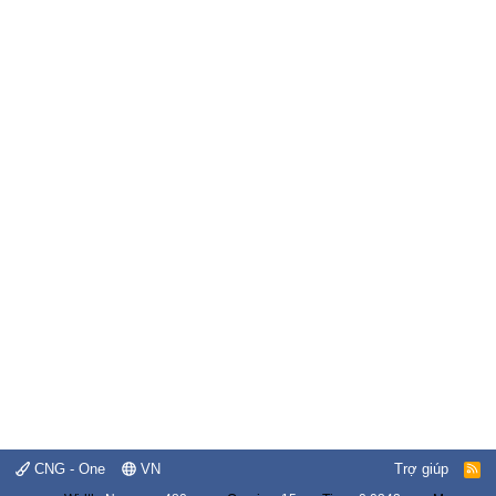
CNG - One
VN
Trợ giúp
R
S