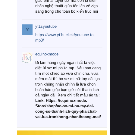
giác êm ái tuyệt đối mà còn là điểm
nhấn nghệ thuật giúp tôn lên vẻ đẹp
sang trọng cho toàn bộ kiến trúc nội
thất.
yt1syoutube
Tuy nhiên, giữa thị trường đa dạng
Y
với vô vàn thương hiệu và mẫu mã
https://www-yt1s.click/youtube-to-
như hiện nay, làm thế nào để chọn
mp3/
được những bộ chăn ga gối đệm cao
cấp thực sự chất lượng, phù hợp với
equinoxmode
khí hậu và nhu cầu sử dụng của gia
đình? Hãy cùng chúng tôi đi tìm lời
Đi làm hàng ngày ngại nhất là việc
giải đáp chi tiết qua bài viết dưới đây.
giặt ủi sơ mi phức tạp. Nếu bạn đang
tìm một chiếc áo vừa chỉn chu, vừa
1. Tại sao các gia đình hiện đại lại ưa
mềm mát thì áo sơ mi nữ tay dài lụa
chuộng chăn ga gối đệm cao cấp?
trơn không nhăn chính là lựa chọn
hoàn hảo giúp bạn giữ nét thanh lịch
Khác với các dòng sản phẩm thông
cả ngày dài. Xem chi tiết mẫu áo tại:
thường, những bộ chăn ga gối đệm
Link: Https: //equinoxmode.
cao cấp trải qua quy trình sản xuất
Store/shop/ao-so-mi-nu-tay-dai-
nghiêm ngặt từ khâu chọn lọc nguyên
cong-so-thanh-lich-quy-phaichat-
liệu tự nhiên đến công nghệ dệt
vai-lua-tronkhong-nhanthoang-mat/
nhuộm hiện đại không chứa hóa chất
độc hại. Khi sử dụng dòng sản phẩm
này, bạn sẽ cảm nhận rõ rệt sự khác