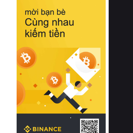
biệt từ bề mặt vải mềm mịn, khả năng
thoáng khí tuyệt vời cho đến độ đàn
hồi chuẩn xác của phần đệm nâng đỡ
cột sống.
Bên cạnh đó, việc lựa chọn các dòng
sản phẩm đạt chuẩn chất lượng quốc
tế còn giúp ngăn ngừa tình trạng kích
ứng da, hạn chế sự phát triển của vi
khuẩn và nấm mốc trong điều kiện
thời tiết nóng ẩm. Bạn có thể tìm hiểu
thêm các nghiên cứu khoa học về tác
động của giấc ngủ và môi trường
phòng ngủ đối với sức khỏe con
người tại Sleep Foundation (External
Link) để có cái nhìn toàn diện hơn.
2. Các tiêu chí vàng khi lựa chọn
chăn ga gối đệm cao cấp cho phòng
ngủ
Để sở hữu một bộ chăn ga gối đệm
cao cấp hoàn hảo cả về thẩm mỹ lẫn
công năng, người tiêu dùng cần cân
nhắc kỹ lưỡng các tiêu chí quan trọng