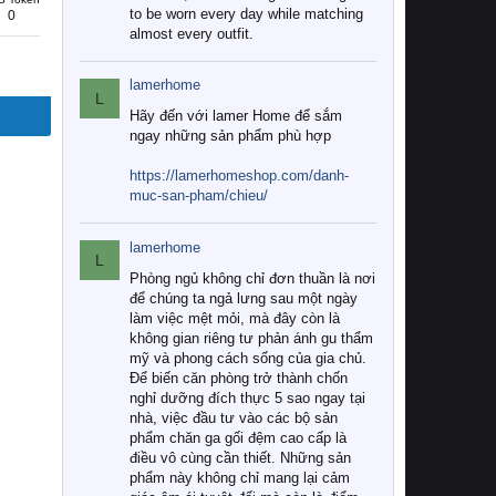
to be worn every day while matching
0
almost every outfit.
lamerhome
L
Hãy đến với lamer Home để sắm
ngay những sản phẩm phù hợp
https://lamerhomeshop.com/danh-
muc-san-pham/chieu/
lamerhome
L
Phòng ngủ không chỉ đơn thuần là nơi
để chúng ta ngả lưng sau một ngày
làm việc mệt mỏi, mà đây còn là
không gian riêng tư phản ánh gu thẩm
mỹ và phong cách sống của gia chủ.
Để biến căn phòng trở thành chốn
nghỉ dưỡng đích thực 5 sao ngay tại
nhà, việc đầu tư vào các bộ sản
phẩm chăn ga gối đệm cao cấp là
điều vô cùng cần thiết. Những sản
phẩm này không chỉ mang lại cảm