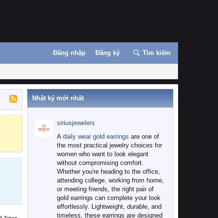
Đăng nhập
Đăng ký
Tìm kiếm
Nhật ký mới nhất
siriusjewelers
Binance
MEXC
A
daily wear gold earrings
are one of
the most practical jewelry choices for
women who want to look elegant
without compromising comfort.
Whether you're heading to the office,
attending college, working from home,
or meeting friends, the right pair of
gold earrings can complete your look
effortlessly. Lightweight, durable, and
timeless, these earrings are designed
B Token