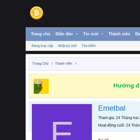
Trang chủ
Diễn đàn
Tin mới
Thành viên
Da
Đang truy cập
Nhật ký mới
Tìm kiếm
Trang Chủ
Thành Viên
Hướng dẫ
Emetbal
E
Tham gia
24 Tháng hai
Hoạt động cuối
24 Thán
Bài viết