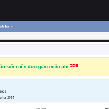
nh bạ
n kiếm tiền đơn giản miễn phí
 2025
g hai 2025
Lượt thích
VN