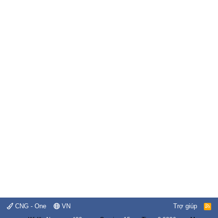
CNG - One
VN
Trợ giúp
R
S