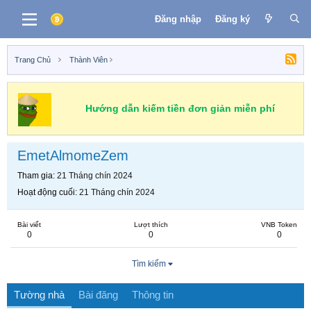
Đăng nhập
Đăng ký
Trang Chủ
Thành Viên
Hướng dẫn kiếm tiền đơn giản miễn phí
EmetAlmomeZem
Tham gia
21 Tháng chín 2024
Hoạt động cuối
21 Tháng chín 2024
Bài viết
Lượt thích
VNB Token
0
0
0
Tìm kiếm
Tường nhà
Bài đăng
Thông tin