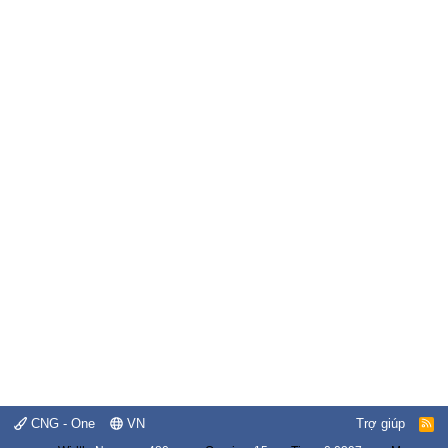
CNG - One
VN
Trợ giúp
R
S