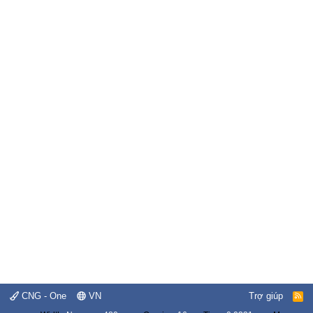
CNG - One
VN
Trợ giúp
R
S