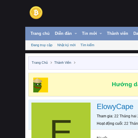
Trang chủ
Diễn đàn
Tin mới
Thành viên
Da
Đang truy cập
Nhật ký mới
Tìm kiếm
Trang Chủ
Thành Viên
Hướng dẫ
ElowyCape
E
Tham gia
22 Tháng hai
Hoạt động cuối
22 Thán
Bài viết