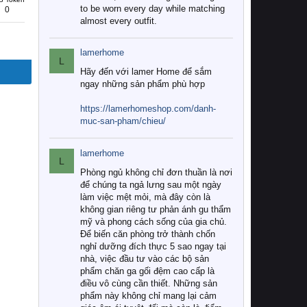
to be worn every day while matching
0
almost every outfit.
lamerhome
L
Hãy đến với lamer Home để sắm
ngay những sản phẩm phù hợp
https://lamerhomeshop.com/danh-
muc-san-pham/chieu/
lamerhome
L
Phòng ngủ không chỉ đơn thuần là nơi
để chúng ta ngả lưng sau một ngày
làm việc mệt mỏi, mà đây còn là
không gian riêng tư phản ánh gu thẩm
mỹ và phong cách sống của gia chủ.
Để biến căn phòng trở thành chốn
nghỉ dưỡng đích thực 5 sao ngay tại
nhà, việc đầu tư vào các bộ sản
phẩm chăn ga gối đệm cao cấp là
điều vô cùng cần thiết. Những sản
phẩm này không chỉ mang lại cảm