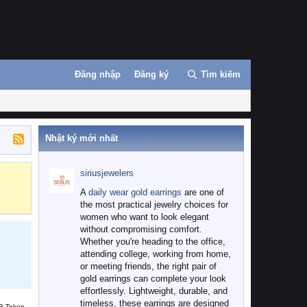
Đăng nhập
Đăng ký
Tìm kiếm
Nhật ký mới nhất
siriusjewelers
Binance
MEXC
A
daily wear gold earrings
are one of
the most practical jewelry choices for
women who want to look elegant
without compromising comfort.
Whether you're heading to the office,
attending college, working from home,
or meeting friends, the right pair of
gold earrings can complete your look
effortlessly. Lightweight, durable, and
timeless, these earrings are designed
B Token