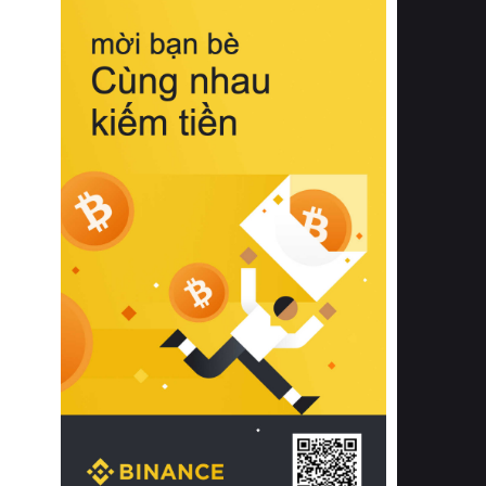
biệt từ bề mặt vải mềm mịn, khả năng
thoáng khí tuyệt vời cho đến độ đàn
hồi chuẩn xác của phần đệm nâng đỡ
cột sống.
Bên cạnh đó, việc lựa chọn các dòng
sản phẩm đạt chuẩn chất lượng quốc
tế còn giúp ngăn ngừa tình trạng kích
ứng da, hạn chế sự phát triển của vi
khuẩn và nấm mốc trong điều kiện
thời tiết nóng ẩm. Bạn có thể tìm hiểu
thêm các nghiên cứu khoa học về tác
động của giấc ngủ và môi trường
phòng ngủ đối với sức khỏe con
người tại Sleep Foundation (External
Link) để có cái nhìn toàn diện hơn.
2. Các tiêu chí vàng khi lựa chọn
chăn ga gối đệm cao cấp cho phòng
ngủ
Để sở hữu một bộ chăn ga gối đệm
cao cấp hoàn hảo cả về thẩm mỹ lẫn
công năng, người tiêu dùng cần cân
nhắc kỹ lưỡng các tiêu chí quan trọng