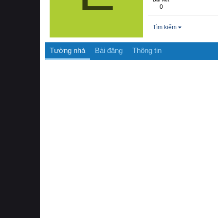
0
Tìm kiếm
Tường nhà
Bài đăng
Thông tin