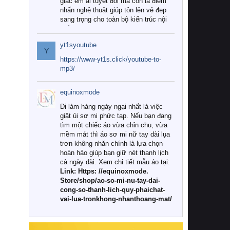
giác êm ái tuyệt đối mà còn là điểm
nhấn nghệ thuật giúp tôn lên vẻ đẹp
sang trọng cho toàn bộ kiến trúc nội
thất.
yt1syoutube
Tuy nhiên, giữa thị trường đa dạng
Y
với vô vàn thương hiệu và mẫu mã
https://www-yt1s.click/youtube-to-
như hiện nay, làm thế nào để chọn
mp3/
được những bộ chăn ga gối đệm cao
cấp thực sự chất lượng, phù hợp với
equinoxmode
khí hậu và nhu cầu sử dụng của gia
đình? Hãy cùng chúng tôi đi tìm lời
Đi làm hàng ngày ngại nhất là việc
giải đáp chi tiết qua bài viết dưới đây.
giặt ủi sơ mi phức tạp. Nếu bạn đang
tìm một chiếc áo vừa chỉn chu, vừa
1. Tại sao các gia đình hiện đại lại ưa
mềm mát thì áo sơ mi nữ tay dài lụa
chuộng chăn ga gối đệm cao cấp?
trơn không nhăn chính là lựa chọn
hoàn hảo giúp bạn giữ nét thanh lịch
Khác với các dòng sản phẩm thông
cả ngày dài. Xem chi tiết mẫu áo tại:
thường, những bộ chăn ga gối đệm
Link: Https: //equinoxmode.
cao cấp trải qua quy trình sản xuất
Store/shop/ao-so-mi-nu-tay-dai-
nghiêm ngặt từ khâu chọn lọc nguyên
cong-so-thanh-lich-quy-phaichat-
liệu tự nhiên đến công nghệ dệt
vai-lua-tronkhong-nhanthoang-mat/
nhuộm hiện đại không chứa hóa chất
độc hại. Khi sử dụng dòng sản phẩm
này, bạn sẽ cảm nhận rõ rệt sự khác