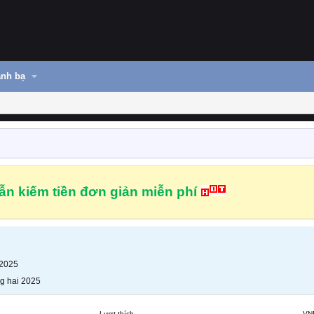
nh bạ
n kiếm tiền đơn giản miễn phí
 2025
g hai 2025
Lượt thích
VN