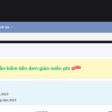
nh bạ
n kiếm tiền đơn giản miễn phí
m 2023
ng năm 2023
Lượt thích
VN