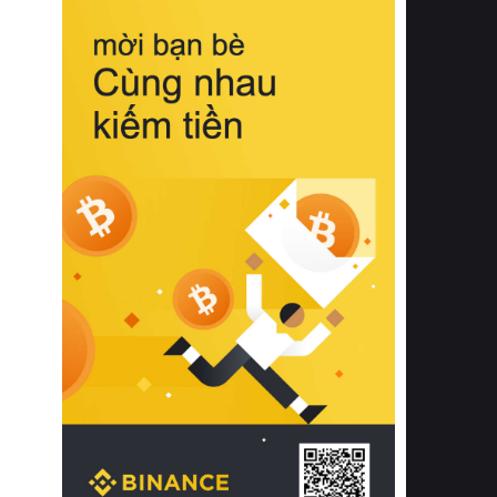
biệt từ bề mặt vải mềm mịn, khả năng
thoáng khí tuyệt vời cho đến độ đàn
hồi chuẩn xác của phần đệm nâng đỡ
cột sống.
Bên cạnh đó, việc lựa chọn các dòng
sản phẩm đạt chuẩn chất lượng quốc
tế còn giúp ngăn ngừa tình trạng kích
ứng da, hạn chế sự phát triển của vi
khuẩn và nấm mốc trong điều kiện
thời tiết nóng ẩm. Bạn có thể tìm hiểu
thêm các nghiên cứu khoa học về tác
động của giấc ngủ và môi trường
phòng ngủ đối với sức khỏe con
người tại Sleep Foundation (External
Link) để có cái nhìn toàn diện hơn.
2. Các tiêu chí vàng khi lựa chọn
chăn ga gối đệm cao cấp cho phòng
ngủ
Để sở hữu một bộ chăn ga gối đệm
cao cấp hoàn hảo cả về thẩm mỹ lẫn
công năng, người tiêu dùng cần cân
nhắc kỹ lưỡng các tiêu chí quan trọng