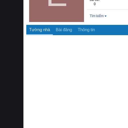
0
Tìm kiếm
Tường nhà
Bài đăng
Thông tin