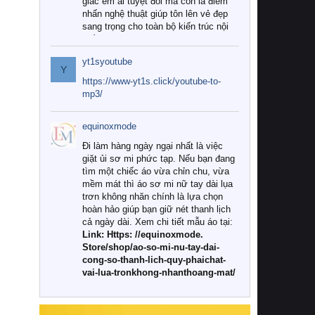
giác êm ái tuyệt đối mà còn là điểm
nhấn nghệ thuật giúp tôn lên vẻ đẹp
sang trọng cho toàn bộ kiến trúc nội
thất.
yt1syoutube
Tuy nhiên, giữa thị trường đa dạng
Y
với vô vàn thương hiệu và mẫu mã
https://www-yt1s.click/youtube-to-
như hiện nay, làm thế nào để chọn
mp3/
được những bộ chăn ga gối đệm cao
cấp thực sự chất lượng, phù hợp với
equinoxmode
khí hậu và nhu cầu sử dụng của gia
đình? Hãy cùng chúng tôi đi tìm lời
Đi làm hàng ngày ngại nhất là việc
giải đáp chi tiết qua bài viết dưới đây.
giặt ủi sơ mi phức tạp. Nếu bạn đang
tìm một chiếc áo vừa chỉn chu, vừa
1. Tại sao các gia đình hiện đại lại ưa
mềm mát thì áo sơ mi nữ tay dài lụa
chuộng chăn ga gối đệm cao cấp?
trơn không nhăn chính là lựa chọn
hoàn hảo giúp bạn giữ nét thanh lịch
Khác với các dòng sản phẩm thông
cả ngày dài. Xem chi tiết mẫu áo tại:
thường, những bộ chăn ga gối đệm
Link: Https: //equinoxmode.
cao cấp trải qua quy trình sản xuất
Store/shop/ao-so-mi-nu-tay-dai-
nghiêm ngặt từ khâu chọn lọc nguyên
cong-so-thanh-lich-quy-phaichat-
liệu tự nhiên đến công nghệ dệt
vai-lua-tronkhong-nhanthoang-mat/
nhuộm hiện đại không chứa hóa chất
độc hại. Khi sử dụng dòng sản phẩm
này, bạn sẽ cảm nhận rõ rệt sự khác