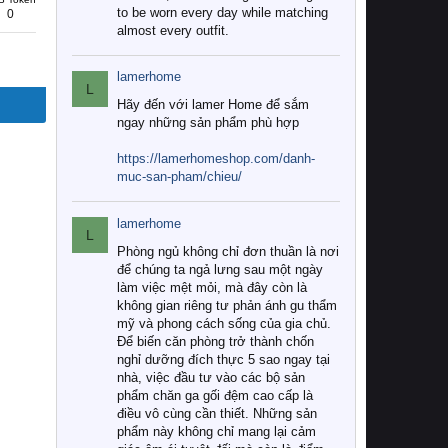
to be worn every day while matching
0
almost every outfit.
lamerhome
L
Hãy đến với lamer Home để sắm
ngay những sản phẩm phù hợp
https://lamerhomeshop.com/danh-
muc-san-pham/chieu/
lamerhome
L
Phòng ngủ không chỉ đơn thuần là nơi
để chúng ta ngả lưng sau một ngày
làm việc mệt mỏi, mà đây còn là
không gian riêng tư phản ánh gu thẩm
mỹ và phong cách sống của gia chủ.
Để biến căn phòng trở thành chốn
nghỉ dưỡng đích thực 5 sao ngay tại
nhà, việc đầu tư vào các bộ sản
phẩm chăn ga gối đệm cao cấp là
điều vô cùng cần thiết. Những sản
phẩm này không chỉ mang lại cảm