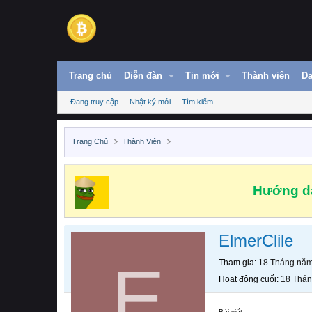
Trang chủ
Diễn đàn
Tin mới
Thành viên
Da
Đang truy cập
Nhật ký mới
Tìm kiếm
Trang Chủ
Thành Viên
Hướng dẫ
ElmerClile
E
Tham gia
18 Tháng nă
Hoạt động cuối
18 Thá
Bài viết