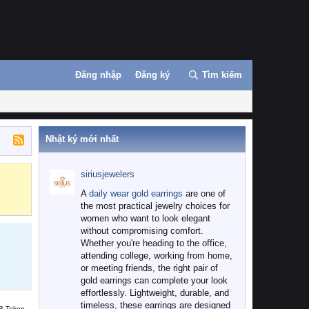
Đăng nhập
Đăng ký
Tìm kiếm
Nhật ký mới nhất
siriusjewelers
Binance
MEXC
A
daily wear gold earrings
are one of
the most practical jewelry choices for
women who want to look elegant
without compromising comfort.
Whether you're heading to the office,
attending college, working from home,
or meeting friends, the right pair of
gold earrings can complete your look
effortlessly. Lightweight, durable, and
timeless, these earrings are designed
B Token