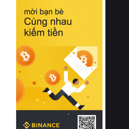
biệt từ bề mặt vải mềm mịn, khả năng
thoáng khí tuyệt vời cho đến độ đàn
hồi chuẩn xác của phần đệm nâng đỡ
cột sống.
Bên cạnh đó, việc lựa chọn các dòng
sản phẩm đạt chuẩn chất lượng quốc
tế còn giúp ngăn ngừa tình trạng kích
ứng da, hạn chế sự phát triển của vi
khuẩn và nấm mốc trong điều kiện
thời tiết nóng ẩm. Bạn có thể tìm hiểu
thêm các nghiên cứu khoa học về tác
động của giấc ngủ và môi trường
phòng ngủ đối với sức khỏe con
người tại Sleep Foundation (External
Link) để có cái nhìn toàn diện hơn.
2. Các tiêu chí vàng khi lựa chọn
chăn ga gối đệm cao cấp cho phòng
ngủ
Để sở hữu một bộ chăn ga gối đệm
cao cấp hoàn hảo cả về thẩm mỹ lẫn
công năng, người tiêu dùng cần cân
nhắc kỹ lưỡng các tiêu chí quan trọng