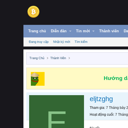
Trang chủ
Diễn đàn
Tin mới
Thành viên
Da
Đang truy cập
Nhật ký mới
Tìm kiếm
Trang Chủ
Thành Viên
Hướng dẫ
eljtzghg
E
Tham gia
7 Tháng bảy 
Hoạt động cuối
7 Tháng
Bài viết