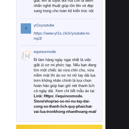
giác êm ái tuyệt đối mà còn là điểm
nhấn nghệ thuật giúp tôn lên vẻ đẹp
sang trọng cho toàn bộ kiến trúc nội
thất.
yt1syoutube
Tuy nhiên, giữa thị trường đa dạng
Y
với vô vàn thương hiệu và mẫu mã
https://www-yt1s.click/youtube-to-
như hiện nay, làm thế nào để chọn
mp3/
được những bộ chăn ga gối đệm cao
cấp thực sự chất lượng, phù hợp với
equinoxmode
khí hậu và nhu cầu sử dụng của gia
đình? Hãy cùng chúng tôi đi tìm lời
Đi làm hàng ngày ngại nhất là việc
giải đáp chi tiết qua bài viết dưới đây.
giặt ủi sơ mi phức tạp. Nếu bạn đang
tìm một chiếc áo vừa chỉn chu, vừa
1. Tại sao các gia đình hiện đại lại ưa
mềm mát thì áo sơ mi nữ tay dài lụa
chuộng chăn ga gối đệm cao cấp?
trơn không nhăn chính là lựa chọn
hoàn hảo giúp bạn giữ nét thanh lịch
Khác với các dòng sản phẩm thông
cả ngày dài. Xem chi tiết mẫu áo tại:
thường, những bộ chăn ga gối đệm
Link: Https: //equinoxmode.
cao cấp trải qua quy trình sản xuất
Store/shop/ao-so-mi-nu-tay-dai-
nghiêm ngặt từ khâu chọn lọc nguyên
cong-so-thanh-lich-quy-phaichat-
liệu tự nhiên đến công nghệ dệt
vai-lua-tronkhong-nhanthoang-mat/
nhuộm hiện đại không chứa hóa chất
độc hại. Khi sử dụng dòng sản phẩm
này, bạn sẽ cảm nhận rõ rệt sự khác