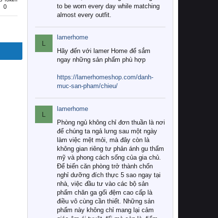
to be worn every day while matching
0
almost every outfit.
lamerhome
L
Hãy đến với lamer Home để sắm
ngay những sản phẩm phù hợp
https://lamerhomeshop.com/danh-
muc-san-pham/chieu/
lamerhome
L
Phòng ngủ không chỉ đơn thuần là nơi
để chúng ta ngả lưng sau một ngày
làm việc mệt mỏi, mà đây còn là
không gian riêng tư phản ánh gu thẩm
mỹ và phong cách sống của gia chủ.
Để biến căn phòng trở thành chốn
nghỉ dưỡng đích thực 5 sao ngay tại
nhà, việc đầu tư vào các bộ sản
phẩm chăn ga gối đệm cao cấp là
điều vô cùng cần thiết. Những sản
phẩm này không chỉ mang lại cảm