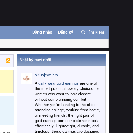
Đăng nhập
Đăng ký
Tìm kiếm
Nhật ký mới nhất
siriusjewelers
Binance
MEXC
A
daily wear gold earrings
are one of
the most practical jewelry choices for
women who want to look elegant
without compromising comfort.
Whether you're heading to the office,
attending college, working from home,
or meeting friends, the right pair of
gold earrings can complete your look
effortlessly. Lightweight, durable, and
timeless, these earrings are designed
B Token