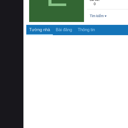
0
Tìm kiếm
Tường nhà
Bài đăng
Thông tin