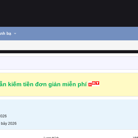
nh bạ
n kiếm tiền đơn giản miễn phí
2026
 bảy 2026
Lượt thích
VN