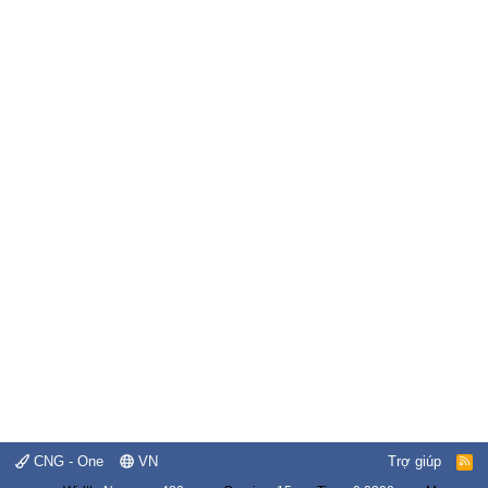
CNG - One
VN
Trợ giúp
R
S