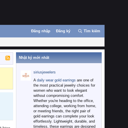
Đăng nhập
Đăng ký
Tìm kiếm
Nhật ký mới nhất
siriusjewelers
Binance
MEXC
A
daily wear gold earrings
are one of
the most practical jewelry choices for
women who want to look elegant
without compromising comfort.
Whether you're heading to the office,
attending college, working from home,
or meeting friends, the right pair of
gold earrings can complete your look
effortlessly. Lightweight, durable, and
timeless, these earrings are designed
B Token