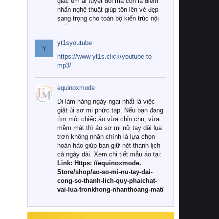
giác êm ái tuyệt đối mà còn là điểm
nhấn nghệ thuật giúp tôn lên vẻ đẹp
sang trọng cho toàn bộ kiến trúc nội
thất.
yt1syoutube
Tuy nhiên, giữa thị trường đa dạng
Y
với vô vàn thương hiệu và mẫu mã
https://www-yt1s.click/youtube-to-
như hiện nay, làm thế nào để chọn
mp3/
được những bộ chăn ga gối đệm cao
cấp thực sự chất lượng, phù hợp với
equinoxmode
khí hậu và nhu cầu sử dụng của gia
đình? Hãy cùng chúng tôi đi tìm lời
Đi làm hàng ngày ngại nhất là việc
giải đáp chi tiết qua bài viết dưới đây.
giặt ủi sơ mi phức tạp. Nếu bạn đang
tìm một chiếc áo vừa chỉn chu, vừa
1. Tại sao các gia đình hiện đại lại ưa
mềm mát thì áo sơ mi nữ tay dài lụa
chuộng chăn ga gối đệm cao cấp?
trơn không nhăn chính là lựa chọn
hoàn hảo giúp bạn giữ nét thanh lịch
Khác với các dòng sản phẩm thông
cả ngày dài. Xem chi tiết mẫu áo tại:
thường, những bộ chăn ga gối đệm
Link: Https: //equinoxmode.
cao cấp trải qua quy trình sản xuất
Store/shop/ao-so-mi-nu-tay-dai-
nghiêm ngặt từ khâu chọn lọc nguyên
cong-so-thanh-lich-quy-phaichat-
liệu tự nhiên đến công nghệ dệt
vai-lua-tronkhong-nhanthoang-mat/
nhuộm hiện đại không chứa hóa chất
độc hại. Khi sử dụng dòng sản phẩm
này, bạn sẽ cảm nhận rõ rệt sự khác