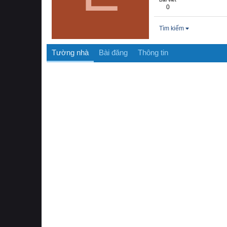
0
Tìm kiếm
Tường nhà
Bài đăng
Thông tin