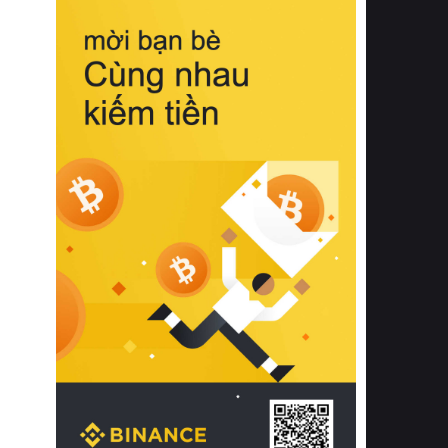
biệt từ bề mặt vải mềm mịn, khả năng
thoáng khí tuyệt vời cho đến độ đàn
hồi chuẩn xác của phần đệm nâng đỡ
cột sống.
Bên cạnh đó, việc lựa chọn các dòng
sản phẩm đạt chuẩn chất lượng quốc
tế còn giúp ngăn ngừa tình trạng kích
ứng da, hạn chế sự phát triển của vi
khuẩn và nấm mốc trong điều kiện
thời tiết nóng ẩm. Bạn có thể tìm hiểu
thêm các nghiên cứu khoa học về tác
động của giấc ngủ và môi trường
phòng ngủ đối với sức khỏe con
người tại Sleep Foundation (External
Link) để có cái nhìn toàn diện hơn.
2. Các tiêu chí vàng khi lựa chọn
chăn ga gối đệm cao cấp cho phòng
ngủ
Để sở hữu một bộ chăn ga gối đệm
cao cấp hoàn hảo cả về thẩm mỹ lẫn
công năng, người tiêu dùng cần cân
nhắc kỹ lưỡng các tiêu chí quan trọng