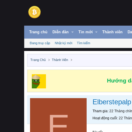
Trang chủ
Diễn đàn
Tin mới
Thành viên
Da
Đang truy cập
Nhật ký mới
Tìm kiếm
Trang Chủ
Thành Viên
Hướng dẫ
Elberstepalp
E
Tham gia
22 Tháng chí
Hoạt động cuối
22 Thán
Bài viết