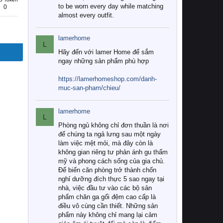
to be worn every day while matching
0
almost every outfit.
lamerhome
L
Hãy đến với lamer Home để sắm
ngay những sản phẩm phù hợp
https://lamerhomeshop.com/danh-
muc-san-pham/chieu/
lamerhome
L
Phòng ngủ không chỉ đơn thuần là nơi
để chúng ta ngả lưng sau một ngày
làm việc mệt mỏi, mà đây còn là
không gian riêng tư phản ánh gu thẩm
mỹ và phong cách sống của gia chủ.
Để biến căn phòng trở thành chốn
nghỉ dưỡng đích thực 5 sao ngay tại
nhà, việc đầu tư vào các bộ sản
phẩm chăn ga gối đệm cao cấp là
điều vô cùng cần thiết. Những sản
phẩm này không chỉ mang lại cảm