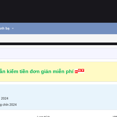
nh bạ
n kiếm tiền đơn giản miễn phí
n 2024
g chín 2024
Lượt thích
VN