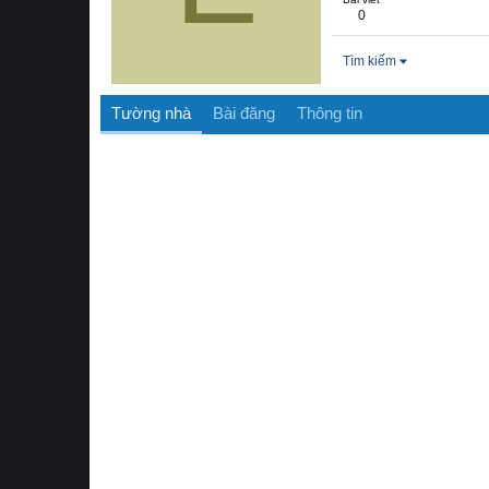
0
Tìm kiếm
Tường nhà
Bài đăng
Thông tin