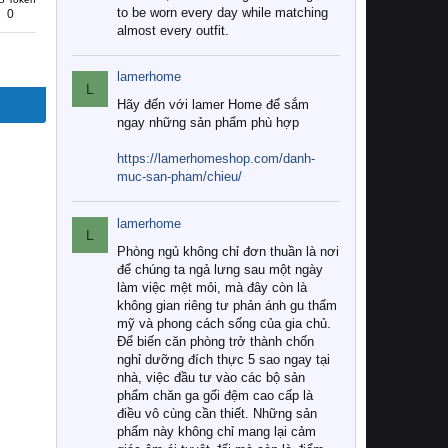
to be worn every day while matching
0
almost every outfit.
lamerhome
L
Hãy đến với lamer Home để sắm
ngay những sản phẩm phù hợp
https://lamerhomeshop.com/danh-
muc-san-pham/chieu/
lamerhome
L
Phòng ngủ không chỉ đơn thuần là nơi
để chúng ta ngả lưng sau một ngày
làm việc mệt mỏi, mà đây còn là
không gian riêng tư phản ánh gu thẩm
mỹ và phong cách sống của gia chủ.
Để biến căn phòng trở thành chốn
nghỉ dưỡng đích thực 5 sao ngay tại
nhà, việc đầu tư vào các bộ sản
phẩm chăn ga gối đệm cao cấp là
điều vô cùng cần thiết. Những sản
phẩm này không chỉ mang lại cảm