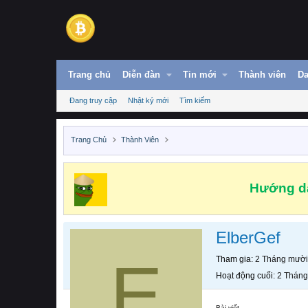
Trang chủ
Diễn đàn
Tin mới
Thành viên
Da
Đang truy cập
Nhật ký mới
Tìm kiếm
Trang Chủ
Thành Viên
Hướng dẫ
ElberGef
E
Tham gia
2 Tháng mười
Hoạt động cuối
2 Tháng
Bài viết