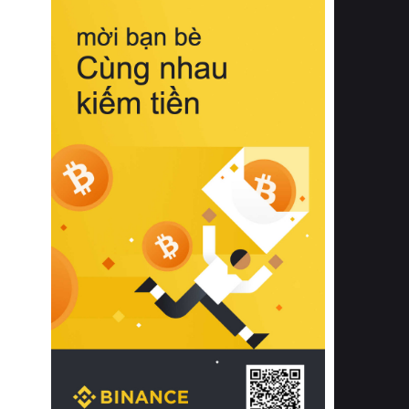
biệt từ bề mặt vải mềm mịn, khả năng
thoáng khí tuyệt vời cho đến độ đàn
hồi chuẩn xác của phần đệm nâng đỡ
cột sống.
Bên cạnh đó, việc lựa chọn các dòng
sản phẩm đạt chuẩn chất lượng quốc
tế còn giúp ngăn ngừa tình trạng kích
ứng da, hạn chế sự phát triển của vi
khuẩn và nấm mốc trong điều kiện
thời tiết nóng ẩm. Bạn có thể tìm hiểu
thêm các nghiên cứu khoa học về tác
động của giấc ngủ và môi trường
phòng ngủ đối với sức khỏe con
người tại Sleep Foundation (External
Link) để có cái nhìn toàn diện hơn.
2. Các tiêu chí vàng khi lựa chọn
chăn ga gối đệm cao cấp cho phòng
ngủ
Để sở hữu một bộ chăn ga gối đệm
cao cấp hoàn hảo cả về thẩm mỹ lẫn
công năng, người tiêu dùng cần cân
nhắc kỹ lưỡng các tiêu chí quan trọng