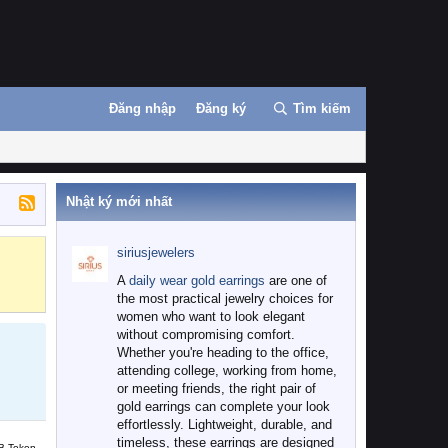
Đăng nhập
Đăng ký
Tìm kiếm
Nhật ký mới nhất
siriusjewelers
Binance
MEXC
A
daily wear gold earrings
are one of
the most practical jewelry choices for
women who want to look elegant
without compromising comfort.
Whether you're heading to the office,
attending college, working from home,
or meeting friends, the right pair of
gold earrings can complete your look
effortlessly. Lightweight, durable, and
timeless, these earrings are designed
B Token