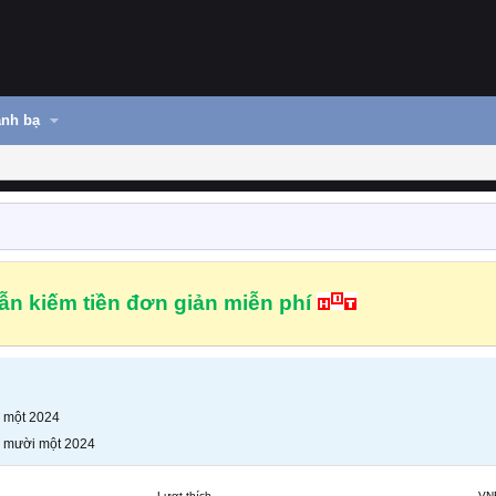
nh bạ
n kiếm tiền đơn giản miễn phí
 một 2024
 mười một 2024
Lượt thích
VN