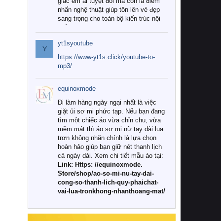
giác êm ái tuyệt đối mà còn là điểm
nhấn nghệ thuật giúp tôn lên vẻ đẹp
sang trọng cho toàn bộ kiến trúc nội
thất.
yt1syoutube
Tuy nhiên, giữa thị trường đa dạng
Y
với vô vàn thương hiệu và mẫu mã
https://www-yt1s.click/youtube-to-
như hiện nay, làm thế nào để chọn
mp3/
được những bộ chăn ga gối đệm cao
cấp thực sự chất lượng, phù hợp với
equinoxmode
khí hậu và nhu cầu sử dụng của gia
đình? Hãy cùng chúng tôi đi tìm lời
Đi làm hàng ngày ngại nhất là việc
giải đáp chi tiết qua bài viết dưới đây.
giặt ủi sơ mi phức tạp. Nếu bạn đang
tìm một chiếc áo vừa chỉn chu, vừa
1. Tại sao các gia đình hiện đại lại ưa
mềm mát thì áo sơ mi nữ tay dài lụa
chuộng chăn ga gối đệm cao cấp?
trơn không nhăn chính là lựa chọn
hoàn hảo giúp bạn giữ nét thanh lịch
Khác với các dòng sản phẩm thông
cả ngày dài. Xem chi tiết mẫu áo tại:
thường, những bộ chăn ga gối đệm
Link: Https: //equinoxmode.
cao cấp trải qua quy trình sản xuất
Store/shop/ao-so-mi-nu-tay-dai-
nghiêm ngặt từ khâu chọn lọc nguyên
cong-so-thanh-lich-quy-phaichat-
liệu tự nhiên đến công nghệ dệt
vai-lua-tronkhong-nhanthoang-mat/
nhuộm hiện đại không chứa hóa chất
độc hại. Khi sử dụng dòng sản phẩm
này, bạn sẽ cảm nhận rõ rệt sự khác