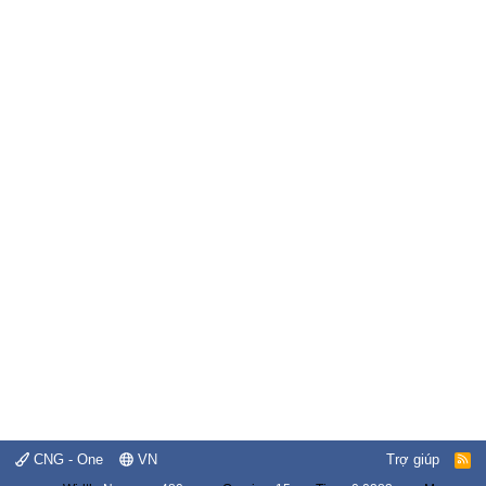
CNG - One
VN
Trợ giúp
R
S