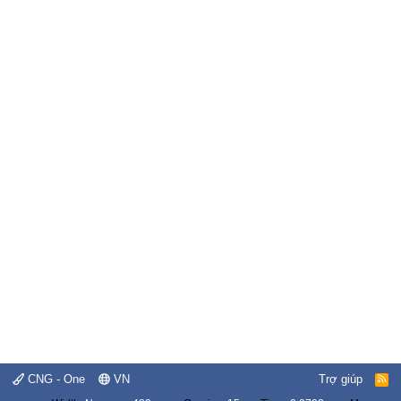
CNG - One
VN
Trợ giúp
R
S