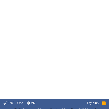
CNG - One
VN
Trợ giúp
R
S