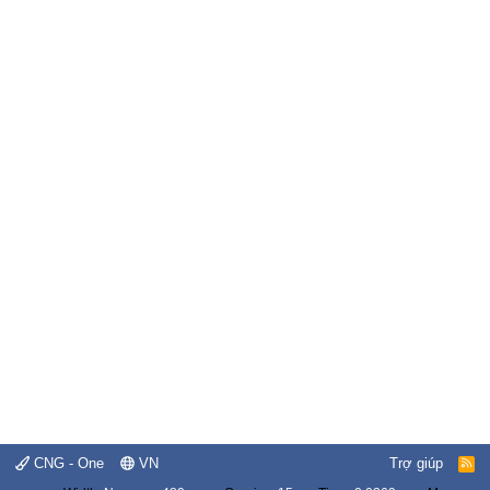
CNG - One
VN
Trợ giúp
R
S