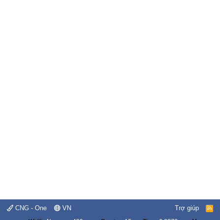
CNG - One
VN
Trợ giúp
R
S