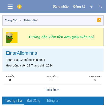
Đăng nhập
Đăng ký
Trang Chủ
Thành Viên
Hướng dẫn kiếm tiền đơn giản miễn phí
EinarAllominna
Tham gia
12 Tháng chín 2024
Hoạt động cuối
12 Tháng chín 2024
Bài viết
Lượt thích
VNB Token
0
0
0
Tìm kiếm
Tường nhà
Bài đăng
Thông tin