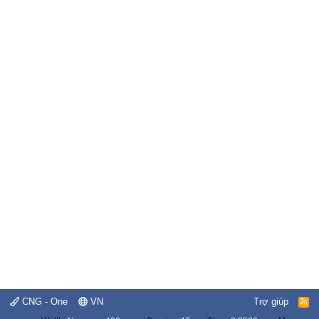
CNG - One
VN
Trợ giúp
R
S