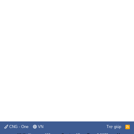
CNG - One
VN
Trợ giúp
R
S