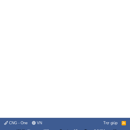
CNG - One
VN
Trợ giúp
R
S