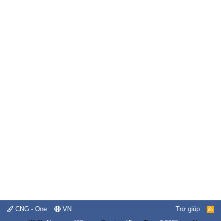
CNG - One
VN
Trợ giúp
R
S