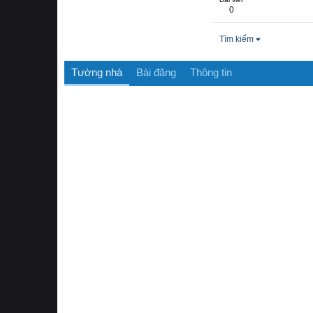
0
Tìm kiếm
Tường nhà
Bài đăng
Thông tin