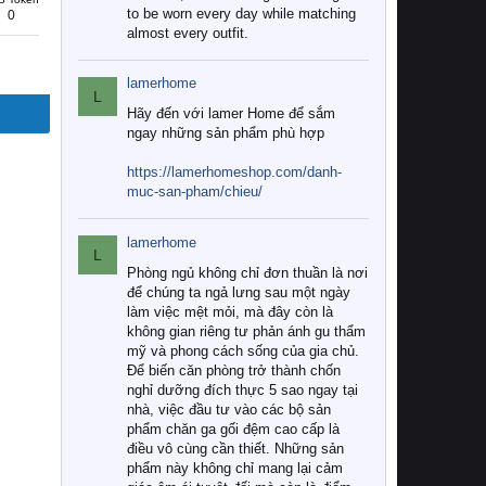
to be worn every day while matching
0
almost every outfit.
lamerhome
L
Hãy đến với lamer Home để sắm
ngay những sản phẩm phù hợp
https://lamerhomeshop.com/danh-
muc-san-pham/chieu/
lamerhome
L
Phòng ngủ không chỉ đơn thuần là nơi
để chúng ta ngả lưng sau một ngày
làm việc mệt mỏi, mà đây còn là
không gian riêng tư phản ánh gu thẩm
mỹ và phong cách sống của gia chủ.
Để biến căn phòng trở thành chốn
nghỉ dưỡng đích thực 5 sao ngay tại
nhà, việc đầu tư vào các bộ sản
phẩm chăn ga gối đệm cao cấp là
điều vô cùng cần thiết. Những sản
phẩm này không chỉ mang lại cảm