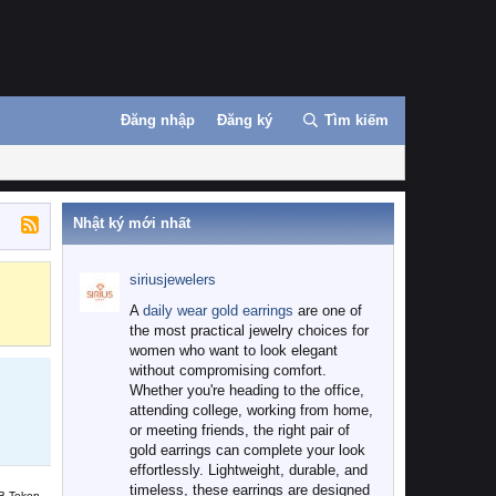
Đăng nhập
Đăng ký
Tìm kiếm
Nhật ký mới nhất
siriusjewelers
Binance
MEXC
A
daily wear gold earrings
are one of
the most practical jewelry choices for
women who want to look elegant
without compromising comfort.
Whether you're heading to the office,
attending college, working from home,
or meeting friends, the right pair of
gold earrings can complete your look
effortlessly. Lightweight, durable, and
timeless, these earrings are designed
B Token