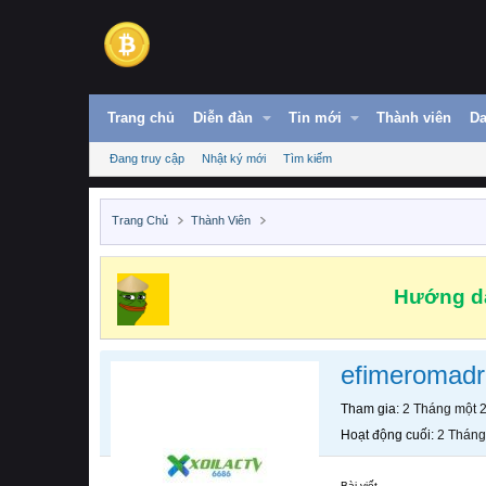
Trang chủ
Diễn đàn
Tin mới
Thành viên
Da
Đang truy cập
Nhật ký mới
Tìm kiếm
Trang Chủ
Thành Viên
Hướng dẫ
efimeromadr
Tham gia
2 Tháng một 
Hoạt động cuối
2 Tháng
Bài viết