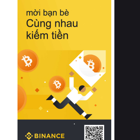
biệt từ bề mặt vải mềm mịn, khả năng
thoáng khí tuyệt vời cho đến độ đàn
hồi chuẩn xác của phần đệm nâng đỡ
cột sống.
Bên cạnh đó, việc lựa chọn các dòng
sản phẩm đạt chuẩn chất lượng quốc
tế còn giúp ngăn ngừa tình trạng kích
ứng da, hạn chế sự phát triển của vi
khuẩn và nấm mốc trong điều kiện
thời tiết nóng ẩm. Bạn có thể tìm hiểu
thêm các nghiên cứu khoa học về tác
động của giấc ngủ và môi trường
phòng ngủ đối với sức khỏe con
người tại Sleep Foundation (External
Link) để có cái nhìn toàn diện hơn.
2. Các tiêu chí vàng khi lựa chọn
chăn ga gối đệm cao cấp cho phòng
ngủ
Để sở hữu một bộ chăn ga gối đệm
cao cấp hoàn hảo cả về thẩm mỹ lẫn
công năng, người tiêu dùng cần cân
nhắc kỹ lưỡng các tiêu chí quan trọng