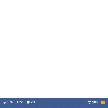
CNG - One
VN
Trợ giúp
R
S