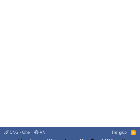
CNG - One
VN
Trợ giúp
R
S