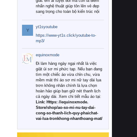
giác êm ái tuyệt đối mà còn là điểm
nhấn nghệ thuật giúp tôn lên vẻ đẹp
sang trọng cho toàn bộ kiến trúc nội
thất.
yt1syoutube
Tuy nhiên, giữa thị trường đa dạng
Y
với vô vàn thương hiệu và mẫu mã
https://www-yt1s.click/youtube-to-
như hiện nay, làm thế nào để chọn
mp3/
được những bộ chăn ga gối đệm cao
cấp thực sự chất lượng, phù hợp với
equinoxmode
khí hậu và nhu cầu sử dụng của gia
đình? Hãy cùng chúng tôi đi tìm lời
Đi làm hàng ngày ngại nhất là việc
giải đáp chi tiết qua bài viết dưới đây.
giặt ủi sơ mi phức tạp. Nếu bạn đang
tìm một chiếc áo vừa chỉn chu, vừa
1. Tại sao các gia đình hiện đại lại ưa
mềm mát thì áo sơ mi nữ tay dài lụa
chuộng chăn ga gối đệm cao cấp?
trơn không nhăn chính là lựa chọn
hoàn hảo giúp bạn giữ nét thanh lịch
Khác với các dòng sản phẩm thông
cả ngày dài. Xem chi tiết mẫu áo tại:
thường, những bộ chăn ga gối đệm
Link: Https: //equinoxmode.
cao cấp trải qua quy trình sản xuất
Store/shop/ao-so-mi-nu-tay-dai-
nghiêm ngặt từ khâu chọn lọc nguyên
cong-so-thanh-lich-quy-phaichat-
liệu tự nhiên đến công nghệ dệt
vai-lua-tronkhong-nhanthoang-mat/
nhuộm hiện đại không chứa hóa chất
độc hại. Khi sử dụng dòng sản phẩm
này, bạn sẽ cảm nhận rõ rệt sự khác