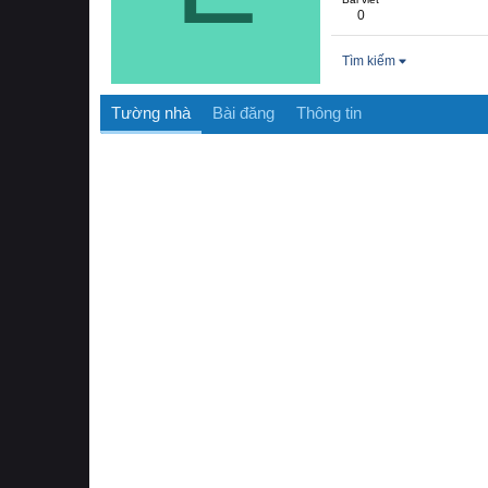
0
Tìm kiếm
Tường nhà
Bài đăng
Thông tin