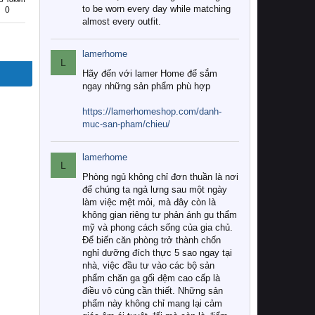
to be worn every day while matching
0
almost every outfit.
lamerhome
L
Hãy đến với lamer Home để sắm
ngay những sản phẩm phù hợp
https://lamerhomeshop.com/danh-
muc-san-pham/chieu/
lamerhome
L
Phòng ngủ không chỉ đơn thuần là nơi
để chúng ta ngả lưng sau một ngày
làm việc mệt mỏi, mà đây còn là
không gian riêng tư phản ánh gu thẩm
mỹ và phong cách sống của gia chủ.
Để biến căn phòng trở thành chốn
nghỉ dưỡng đích thực 5 sao ngay tại
nhà, việc đầu tư vào các bộ sản
phẩm chăn ga gối đệm cao cấp là
điều vô cùng cần thiết. Những sản
phẩm này không chỉ mang lại cảm