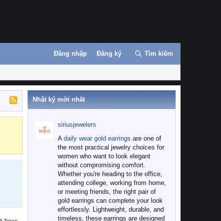
Đăng nhập
Đăng ký
Tìm kiếm
Nhật ký mới nhất
siriusjewelers
Binance
MEXC
A
daily wear gold earrings
are one of
the most practical jewelry choices for
women who want to look elegant
without compromising comfort.
Whether you're heading to the office,
attending college, working from home,
or meeting friends, the right pair of
gold earrings can complete your look
effortlessly. Lightweight, durable, and
timeless, these earrings are designed
B Token