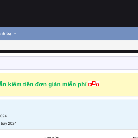
nh bạ
n kiếm tiền đơn giản miễn phí
2024
 bảy 2024
Lượt thích
VN