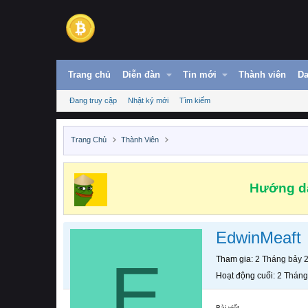
Trang chủ
Diễn đàn
Tin mới
Thành viên
Da
Đang truy cập
Nhật ký mới
Tìm kiếm
Trang Chủ
Thành Viên
Hướng dẫ
EdwinMeaft
E
Tham gia
2 Tháng bảy 
Hoạt động cuối
2 Tháng
Bài viết