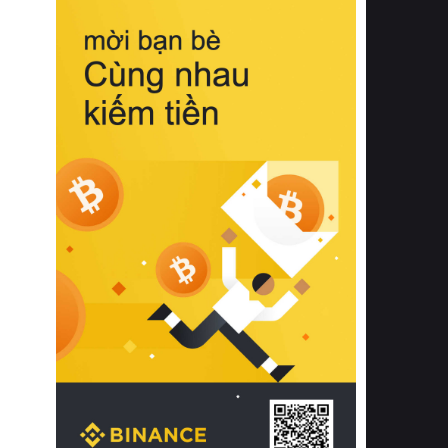
biệt từ bề mặt vải mềm mịn, khả năng
thoáng khí tuyệt vời cho đến độ đàn
hồi chuẩn xác của phần đệm nâng đỡ
cột sống.
Bên cạnh đó, việc lựa chọn các dòng
sản phẩm đạt chuẩn chất lượng quốc
tế còn giúp ngăn ngừa tình trạng kích
ứng da, hạn chế sự phát triển của vi
khuẩn và nấm mốc trong điều kiện
thời tiết nóng ẩm. Bạn có thể tìm hiểu
thêm các nghiên cứu khoa học về tác
động của giấc ngủ và môi trường
phòng ngủ đối với sức khỏe con
người tại Sleep Foundation (External
Link) để có cái nhìn toàn diện hơn.
2. Các tiêu chí vàng khi lựa chọn
chăn ga gối đệm cao cấp cho phòng
ngủ
Để sở hữu một bộ chăn ga gối đệm
cao cấp hoàn hảo cả về thẩm mỹ lẫn
công năng, người tiêu dùng cần cân
nhắc kỹ lưỡng các tiêu chí quan trọng