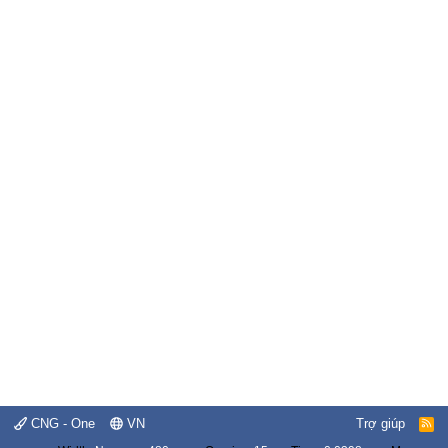
CNG - One
VN
Trợ giúp
R
S