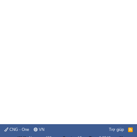
CNG - One
VN
Trợ giúp
R
S