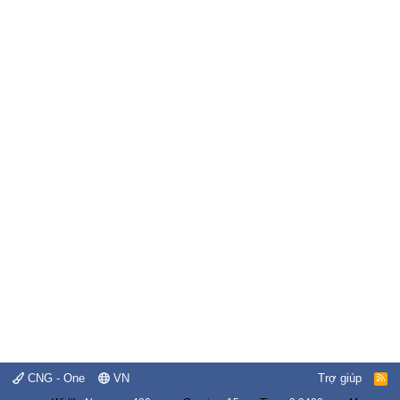
CNG - One
VN
Trợ giúp
R
S