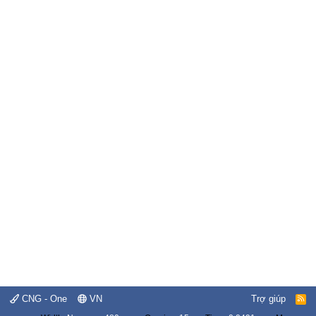
CNG - One
VN
Trợ giúp
R
S