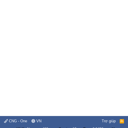
CNG - One
VN
Trợ giúp
R
S