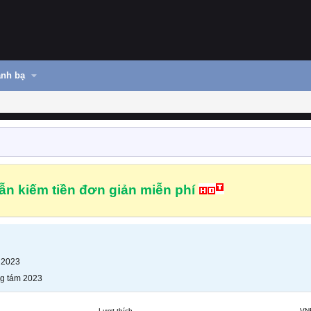
nh bạ
n kiếm tiền đơn giản miễn phí
 2023
g tám 2023
Lượt thích
VN