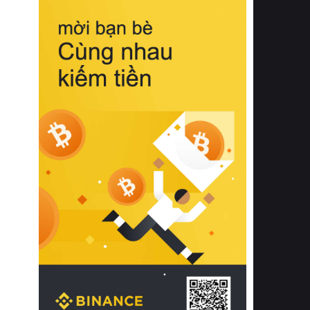
biệt từ bề mặt vải mềm mịn, khả năng
thoáng khí tuyệt vời cho đến độ đàn
hồi chuẩn xác của phần đệm nâng đỡ
cột sống.
Bên cạnh đó, việc lựa chọn các dòng
sản phẩm đạt chuẩn chất lượng quốc
tế còn giúp ngăn ngừa tình trạng kích
ứng da, hạn chế sự phát triển của vi
khuẩn và nấm mốc trong điều kiện
thời tiết nóng ẩm. Bạn có thể tìm hiểu
thêm các nghiên cứu khoa học về tác
động của giấc ngủ và môi trường
phòng ngủ đối với sức khỏe con
người tại Sleep Foundation (External
Link) để có cái nhìn toàn diện hơn.
2. Các tiêu chí vàng khi lựa chọn
chăn ga gối đệm cao cấp cho phòng
ngủ
Để sở hữu một bộ chăn ga gối đệm
cao cấp hoàn hảo cả về thẩm mỹ lẫn
công năng, người tiêu dùng cần cân
nhắc kỹ lưỡng các tiêu chí quan trọng