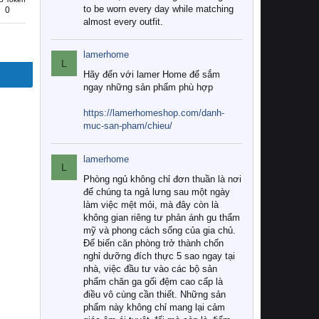
to be worn every day while matching
0
almost every outfit.
lamerhome
L
Hãy đến với lamer Home để sắm
ngay những sản phẩm phù hợp
https://lamerhomeshop.com/danh-
muc-san-pham/chieu/
lamerhome
L
Phòng ngủ không chỉ đơn thuần là nơi
để chúng ta ngả lưng sau một ngày
làm việc mệt mỏi, mà đây còn là
không gian riêng tư phản ánh gu thẩm
mỹ và phong cách sống của gia chủ.
Để biến căn phòng trở thành chốn
nghỉ dưỡng đích thực 5 sao ngay tại
nhà, việc đầu tư vào các bộ sản
phẩm chăn ga gối đệm cao cấp là
điều vô cùng cần thiết. Những sản
phẩm này không chỉ mang lại cảm