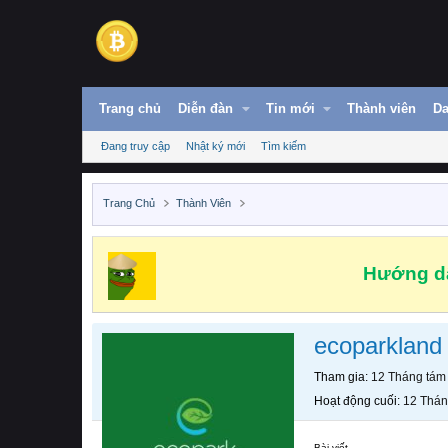
Trang chủ
Diễn đàn
Tin mới
Thành viên
Da
Đang truy cập
Nhật ký mới
Tìm kiếm
Trang Chủ
Thành Viên
Hướng dẫ
ecoparkland
Tham gia
12 Tháng tám
Hoạt động cuối
12 Thán
Bài viết