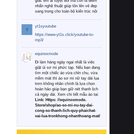
giác êm ái tuyệt đối mà còn là điểm
nhấn nghệ thuật giúp tôn lên vẻ đẹp
sang trọng cho toàn bộ kiến trúc nội
thất.
yt1syoutube
Tuy nhiên, giữa thị trường đa dạng
Y
với vô vàn thương hiệu và mẫu mã
https://www-yt1s.click/youtube-to-
như hiện nay, làm thế nào để chọn
mp3/
được những bộ chăn ga gối đệm cao
cấp thực sự chất lượng, phù hợp với
equinoxmode
khí hậu và nhu cầu sử dụng của gia
đình? Hãy cùng chúng tôi đi tìm lời
Đi làm hàng ngày ngại nhất là việc
giải đáp chi tiết qua bài viết dưới đây.
giặt ủi sơ mi phức tạp. Nếu bạn đang
tìm một chiếc áo vừa chỉn chu, vừa
1. Tại sao các gia đình hiện đại lại ưa
mềm mát thì áo sơ mi nữ tay dài lụa
chuộng chăn ga gối đệm cao cấp?
trơn không nhăn chính là lựa chọn
hoàn hảo giúp bạn giữ nét thanh lịch
Khác với các dòng sản phẩm thông
cả ngày dài. Xem chi tiết mẫu áo tại:
thường, những bộ chăn ga gối đệm
Link: Https: //equinoxmode.
cao cấp trải qua quy trình sản xuất
Store/shop/ao-so-mi-nu-tay-dai-
nghiêm ngặt từ khâu chọn lọc nguyên
cong-so-thanh-lich-quy-phaichat-
liệu tự nhiên đến công nghệ dệt
vai-lua-tronkhong-nhanthoang-mat/
nhuộm hiện đại không chứa hóa chất
độc hại. Khi sử dụng dòng sản phẩm
này, bạn sẽ cảm nhận rõ rệt sự khác