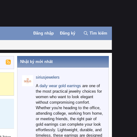
Đăng nhập
Đăng ký
Tìm kiếm
Nhật ký mới nhất
siriusjewelers
Binance
MEXC
A
daily wear gold earrings
are one of
the most practical jewelry choices for
women who want to look elegant
without compromising comfort.
Whether you're heading to the office,
attending college, working from home,
or meeting friends, the right pair of
gold earrings can complete your look
effortlessly. Lightweight, durable, and
timeless, these earrings are designed
B Token