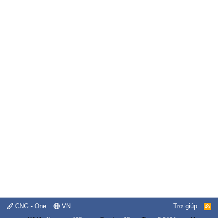
CNG - One
VN
Trợ giúp
R
S