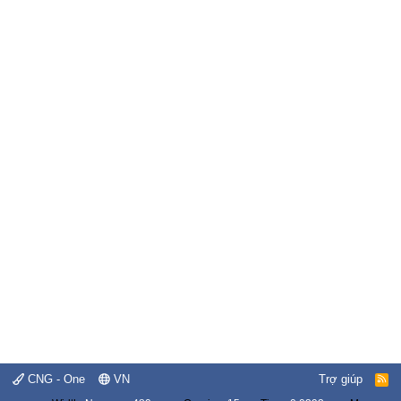
CNG - One
VN
Trợ giúp
R
S