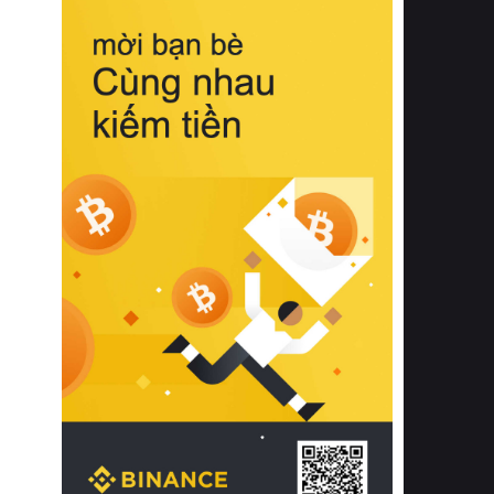
biệt từ bề mặt vải mềm mịn, khả năng
thoáng khí tuyệt vời cho đến độ đàn
hồi chuẩn xác của phần đệm nâng đỡ
cột sống.
Bên cạnh đó, việc lựa chọn các dòng
sản phẩm đạt chuẩn chất lượng quốc
tế còn giúp ngăn ngừa tình trạng kích
ứng da, hạn chế sự phát triển của vi
khuẩn và nấm mốc trong điều kiện
thời tiết nóng ẩm. Bạn có thể tìm hiểu
thêm các nghiên cứu khoa học về tác
động của giấc ngủ và môi trường
phòng ngủ đối với sức khỏe con
người tại Sleep Foundation (External
Link) để có cái nhìn toàn diện hơn.
2. Các tiêu chí vàng khi lựa chọn
chăn ga gối đệm cao cấp cho phòng
ngủ
Để sở hữu một bộ chăn ga gối đệm
cao cấp hoàn hảo cả về thẩm mỹ lẫn
công năng, người tiêu dùng cần cân
nhắc kỹ lưỡng các tiêu chí quan trọng