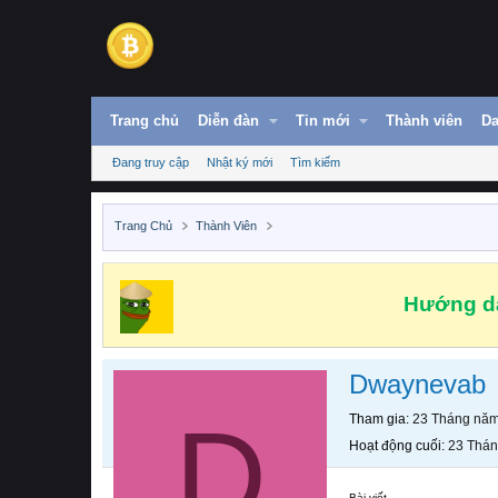
Trang chủ
Diễn đàn
Tin mới
Thành viên
Da
Đang truy cập
Nhật ký mới
Tìm kiếm
Trang Chủ
Thành Viên
Hướng dẫ
Dwaynevab
D
Tham gia
23 Tháng nă
Hoạt động cuối
23 Thá
Bài viết