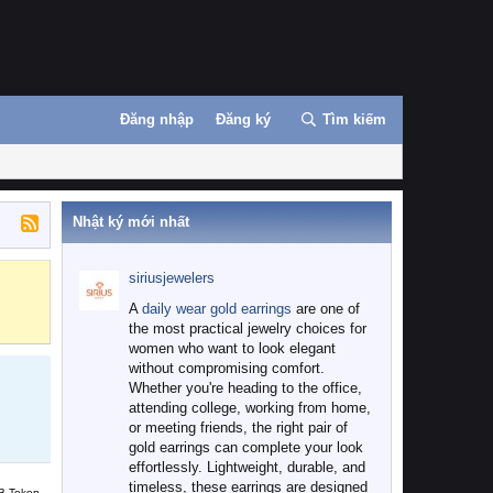
Đăng nhập
Đăng ký
Tìm kiếm
Nhật ký mới nhất
siriusjewelers
Binance
MEXC
A
daily wear gold earrings
are one of
the most practical jewelry choices for
women who want to look elegant
without compromising comfort.
Whether you're heading to the office,
attending college, working from home,
or meeting friends, the right pair of
gold earrings can complete your look
effortlessly. Lightweight, durable, and
timeless, these earrings are designed
B Token