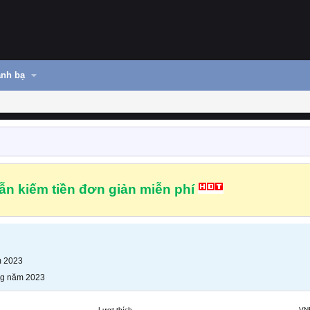
nh bạ
n kiếm tiền đơn giản miễn phí
m 2023
ng năm 2023
Lượt thích
VN