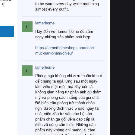
to be worn every day while matching
0
almost every outfit.
lamerhome
L
Hãy đến với lamer Home để sắm
ngay những sản phẩm phù hợp
https://lamerhomeshop.com/danh-
muc-san-pham/chieu/
lamerhome
L
Phòng ngủ không chỉ đơn thuần là nơi
để chúng ta ngả lưng sau một ngày
làm việc mệt mỏi, mà đây còn là
không gian riêng tư phản ánh gu thẩm
mỹ và phong cách sống của gia chủ.
Để biến căn phòng trở thành chốn
nghỉ dưỡng đích thực 5 sao ngay tại
nhà, việc đầu tư vào các bộ sản
phẩm chăn ga gối đệm cao cấp là
điều vô cùng cần thiết. Những sản
phẩm này không chỉ mang lại cảm