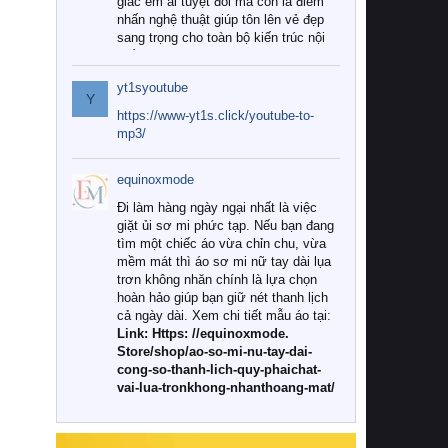
giác êm ái tuyệt đối mà còn là điểm
nhấn nghệ thuật giúp tôn lên vẻ đẹp
sang trọng cho toàn bộ kiến trúc nội
thất.
yt1syoutube
Tuy nhiên, giữa thị trường đa dạng
Y
với vô vàn thương hiệu và mẫu mã
https://www-yt1s.click/youtube-to-
như hiện nay, làm thế nào để chọn
mp3/
được những bộ chăn ga gối đệm cao
cấp thực sự chất lượng, phù hợp với
equinoxmode
khí hậu và nhu cầu sử dụng của gia
đình? Hãy cùng chúng tôi đi tìm lời
Đi làm hàng ngày ngại nhất là việc
giải đáp chi tiết qua bài viết dưới đây.
giặt ủi sơ mi phức tạp. Nếu bạn đang
tìm một chiếc áo vừa chỉn chu, vừa
1. Tại sao các gia đình hiện đại lại ưa
mềm mát thì áo sơ mi nữ tay dài lụa
chuộng chăn ga gối đệm cao cấp?
trơn không nhăn chính là lựa chọn
hoàn hảo giúp bạn giữ nét thanh lịch
Khác với các dòng sản phẩm thông
cả ngày dài. Xem chi tiết mẫu áo tại:
thường, những bộ chăn ga gối đệm
Link: Https: //equinoxmode.
cao cấp trải qua quy trình sản xuất
Store/shop/ao-so-mi-nu-tay-dai-
nghiêm ngặt từ khâu chọn lọc nguyên
cong-so-thanh-lich-quy-phaichat-
liệu tự nhiên đến công nghệ dệt
vai-lua-tronkhong-nhanthoang-mat/
nhuộm hiện đại không chứa hóa chất
độc hại. Khi sử dụng dòng sản phẩm
này, bạn sẽ cảm nhận rõ rệt sự khác