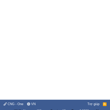
CNG - One
VN
Trợ giúp
R
S