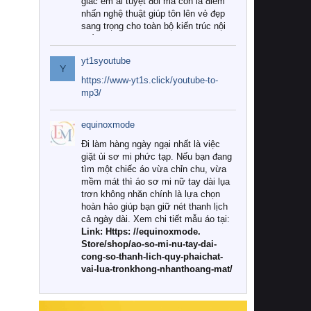
giác êm ái tuyệt đối mà còn là điểm
nhấn nghệ thuật giúp tôn lên vẻ đẹp
sang trọng cho toàn bộ kiến trúc nội
thất.
yt1syoutube
Tuy nhiên, giữa thị trường đa dạng
Y
với vô vàn thương hiệu và mẫu mã
https://www-yt1s.click/youtube-to-
như hiện nay, làm thế nào để chọn
mp3/
được những bộ chăn ga gối đệm cao
cấp thực sự chất lượng, phù hợp với
equinoxmode
khí hậu và nhu cầu sử dụng của gia
đình? Hãy cùng chúng tôi đi tìm lời
Đi làm hàng ngày ngại nhất là việc
giải đáp chi tiết qua bài viết dưới đây.
giặt ủi sơ mi phức tạp. Nếu bạn đang
tìm một chiếc áo vừa chỉn chu, vừa
1. Tại sao các gia đình hiện đại lại ưa
mềm mát thì áo sơ mi nữ tay dài lụa
chuộng chăn ga gối đệm cao cấp?
trơn không nhăn chính là lựa chọn
hoàn hảo giúp bạn giữ nét thanh lịch
Khác với các dòng sản phẩm thông
cả ngày dài. Xem chi tiết mẫu áo tại:
thường, những bộ chăn ga gối đệm
Link: Https: //equinoxmode.
cao cấp trải qua quy trình sản xuất
Store/shop/ao-so-mi-nu-tay-dai-
nghiêm ngặt từ khâu chọn lọc nguyên
cong-so-thanh-lich-quy-phaichat-
liệu tự nhiên đến công nghệ dệt
vai-lua-tronkhong-nhanthoang-mat/
nhuộm hiện đại không chứa hóa chất
độc hại. Khi sử dụng dòng sản phẩm
này, bạn sẽ cảm nhận rõ rệt sự khác