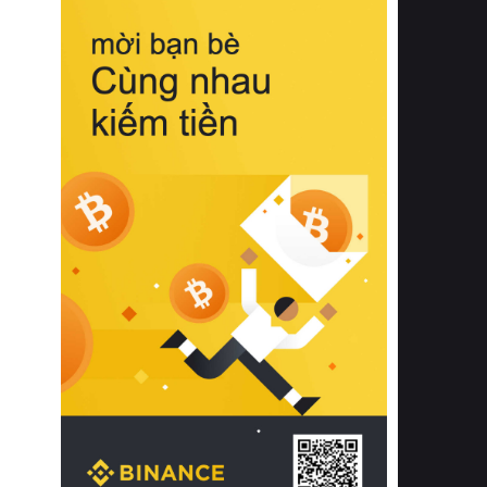
biệt từ bề mặt vải mềm mịn, khả năng
thoáng khí tuyệt vời cho đến độ đàn
hồi chuẩn xác của phần đệm nâng đỡ
cột sống.
Bên cạnh đó, việc lựa chọn các dòng
sản phẩm đạt chuẩn chất lượng quốc
tế còn giúp ngăn ngừa tình trạng kích
ứng da, hạn chế sự phát triển của vi
khuẩn và nấm mốc trong điều kiện
thời tiết nóng ẩm. Bạn có thể tìm hiểu
thêm các nghiên cứu khoa học về tác
động của giấc ngủ và môi trường
phòng ngủ đối với sức khỏe con
người tại Sleep Foundation (External
Link) để có cái nhìn toàn diện hơn.
2. Các tiêu chí vàng khi lựa chọn
chăn ga gối đệm cao cấp cho phòng
ngủ
Để sở hữu một bộ chăn ga gối đệm
cao cấp hoàn hảo cả về thẩm mỹ lẫn
công năng, người tiêu dùng cần cân
nhắc kỹ lưỡng các tiêu chí quan trọng