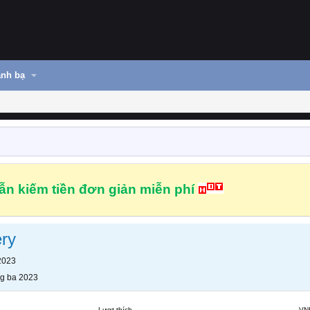
nh bạ
n kiếm tiền đơn giản miễn phí
ery
2023
g ba 2023
Lượt thích
VN