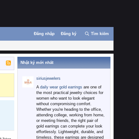
Đăng nhập
Đăng ký
Tìm kiếm
Nhật ký mới nhất
siriusjewelers
Binance
MEXC
A
daily wear gold earrings
are one of
the most practical jewelry choices for
women who want to look elegant
without compromising comfort.
Whether you're heading to the office,
attending college, working from home,
or meeting friends, the right pair of
gold earrings can complete your look
effortlessly. Lightweight, durable, and
timeless, these earrings are designed
B Token