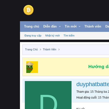
Trang chủ
Diễn đàn
Tin mới
Thành viên
Da
Đang truy cập
Nhật ký mới
Tìm kiếm
Trang Chủ
Thành Viên
Hướng dẫ
duyphatbatt
D
Tham gia
15 Tháng ba 
Hoạt động cuối
15 Thán
Bài viết