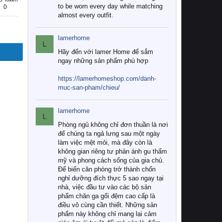
to be worn every day while matching
0
almost every outfit.
lamerhome
L
Hãy đến với lamer Home để sắm
ngay những sản phẩm phù hợp
https://lamerhomeshop.com/danh-
muc-san-pham/chieu/
lamerhome
L
Phòng ngủ không chỉ đơn thuần là nơi
để chúng ta ngả lưng sau một ngày
làm việc mệt mỏi, mà đây còn là
không gian riêng tư phản ánh gu thẩm
mỹ và phong cách sống của gia chủ.
Để biến căn phòng trở thành chốn
nghỉ dưỡng đích thực 5 sao ngay tại
nhà, việc đầu tư vào các bộ sản
phẩm chăn ga gối đệm cao cấp là
điều vô cùng cần thiết. Những sản
phẩm này không chỉ mang lại cảm