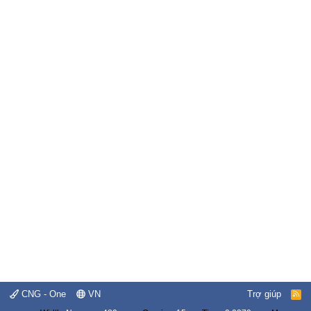
CNG - One
VN
Trợ giúp
R
S