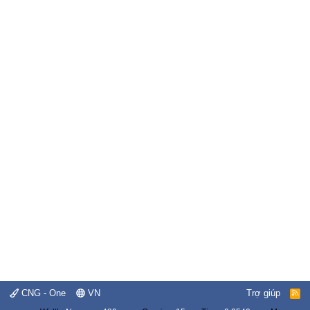
CNG - One
VN
Trợ giúp
R
S