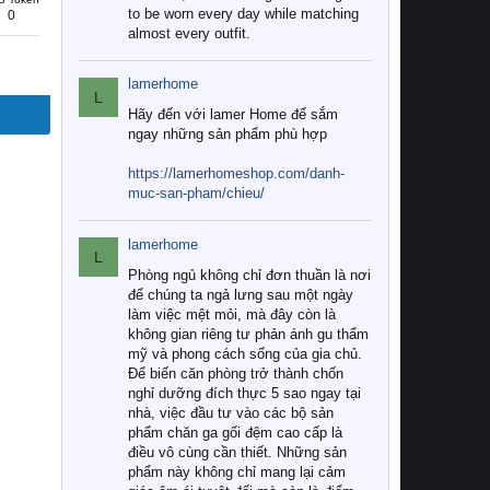
to be worn every day while matching
0
almost every outfit.
lamerhome
L
Hãy đến với lamer Home để sắm
ngay những sản phẩm phù hợp
https://lamerhomeshop.com/danh-
muc-san-pham/chieu/
lamerhome
L
Phòng ngủ không chỉ đơn thuần là nơi
để chúng ta ngả lưng sau một ngày
làm việc mệt mỏi, mà đây còn là
không gian riêng tư phản ánh gu thẩm
mỹ và phong cách sống của gia chủ.
Để biến căn phòng trở thành chốn
nghỉ dưỡng đích thực 5 sao ngay tại
nhà, việc đầu tư vào các bộ sản
phẩm chăn ga gối đệm cao cấp là
điều vô cùng cần thiết. Những sản
phẩm này không chỉ mang lại cảm