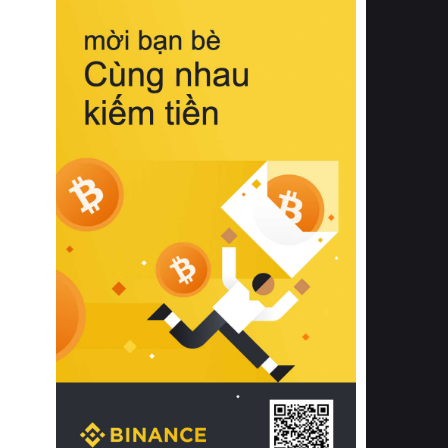
biệt từ bề mặt vải mềm mịn, khả năng
thoáng khí tuyệt vời cho đến độ đàn
hồi chuẩn xác của phần đệm nâng đỡ
cột sống.
Bên cạnh đó, việc lựa chọn các dòng
sản phẩm đạt chuẩn chất lượng quốc
tế còn giúp ngăn ngừa tình trạng kích
ứng da, hạn chế sự phát triển của vi
khuẩn và nấm mốc trong điều kiện
thời tiết nóng ẩm. Bạn có thể tìm hiểu
thêm các nghiên cứu khoa học về tác
động của giấc ngủ và môi trường
phòng ngủ đối với sức khỏe con
người tại Sleep Foundation (External
Link) để có cái nhìn toàn diện hơn.
2. Các tiêu chí vàng khi lựa chọn
chăn ga gối đệm cao cấp cho phòng
ngủ
Để sở hữu một bộ chăn ga gối đệm
cao cấp hoàn hảo cả về thẩm mỹ lẫn
công năng, người tiêu dùng cần cân
nhắc kỹ lưỡng các tiêu chí quan trọng