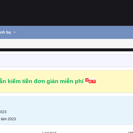
nh bạ
n kiếm tiền đơn giản miễn phí
2023
 tám 2023
Lượt thích
VN