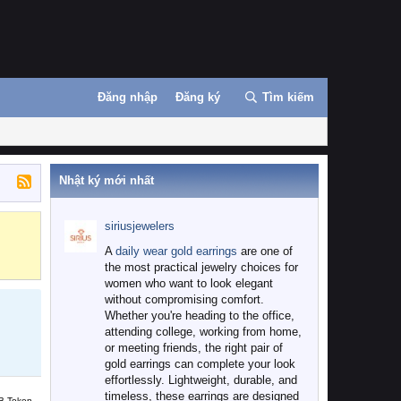
Đăng nhập
Đăng ký
Tìm kiếm
Nhật ký mới nhất
siriusjewelers
Binance
MEXC
A
daily wear gold earrings
are one of
the most practical jewelry choices for
women who want to look elegant
without compromising comfort.
Whether you're heading to the office,
attending college, working from home,
or meeting friends, the right pair of
gold earrings can complete your look
effortlessly. Lightweight, durable, and
timeless, these earrings are designed
B Token