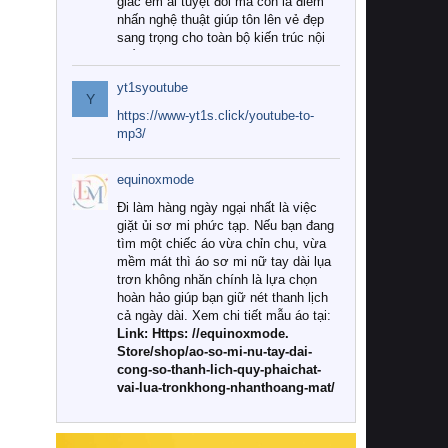
giác êm ái tuyệt đối mà còn là điểm
nhấn nghệ thuật giúp tôn lên vẻ đẹp
sang trọng cho toàn bộ kiến trúc nội
thất.
yt1syoutube
Tuy nhiên, giữa thị trường đa dạng
Y
với vô vàn thương hiệu và mẫu mã
https://www-yt1s.click/youtube-to-
như hiện nay, làm thế nào để chọn
mp3/
được những bộ chăn ga gối đệm cao
cấp thực sự chất lượng, phù hợp với
equinoxmode
khí hậu và nhu cầu sử dụng của gia
đình? Hãy cùng chúng tôi đi tìm lời
Đi làm hàng ngày ngại nhất là việc
giải đáp chi tiết qua bài viết dưới đây.
giặt ủi sơ mi phức tạp. Nếu bạn đang
tìm một chiếc áo vừa chỉn chu, vừa
1. Tại sao các gia đình hiện đại lại ưa
mềm mát thì áo sơ mi nữ tay dài lụa
chuộng chăn ga gối đệm cao cấp?
trơn không nhăn chính là lựa chọn
hoàn hảo giúp bạn giữ nét thanh lịch
Khác với các dòng sản phẩm thông
cả ngày dài. Xem chi tiết mẫu áo tại:
thường, những bộ chăn ga gối đệm
Link: Https: //equinoxmode.
cao cấp trải qua quy trình sản xuất
Store/shop/ao-so-mi-nu-tay-dai-
nghiêm ngặt từ khâu chọn lọc nguyên
cong-so-thanh-lich-quy-phaichat-
liệu tự nhiên đến công nghệ dệt
vai-lua-tronkhong-nhanthoang-mat/
nhuộm hiện đại không chứa hóa chất
độc hại. Khi sử dụng dòng sản phẩm
này, bạn sẽ cảm nhận rõ rệt sự khác