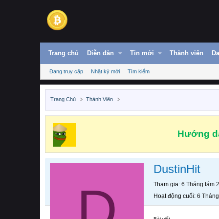
Trang chủ
Diễn đàn
Tin mới
Thành viên
Da
Đang truy cập
Nhật ký mới
Tìm kiếm
Trang Chủ
Thành Viên
Hướng dẫ
DustinHit
D
Tham gia
6 Tháng tám 
Hoạt động cuối
6 Tháng
Bài viết