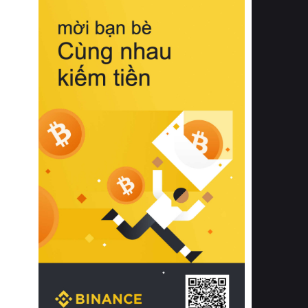
biệt từ bề mặt vải mềm mịn, khả năng
thoáng khí tuyệt vời cho đến độ đàn
hồi chuẩn xác của phần đệm nâng đỡ
cột sống.
Bên cạnh đó, việc lựa chọn các dòng
sản phẩm đạt chuẩn chất lượng quốc
tế còn giúp ngăn ngừa tình trạng kích
ứng da, hạn chế sự phát triển của vi
khuẩn và nấm mốc trong điều kiện
thời tiết nóng ẩm. Bạn có thể tìm hiểu
thêm các nghiên cứu khoa học về tác
động của giấc ngủ và môi trường
phòng ngủ đối với sức khỏe con
người tại Sleep Foundation (External
Link) để có cái nhìn toàn diện hơn.
2. Các tiêu chí vàng khi lựa chọn
chăn ga gối đệm cao cấp cho phòng
ngủ
Để sở hữu một bộ chăn ga gối đệm
cao cấp hoàn hảo cả về thẩm mỹ lẫn
công năng, người tiêu dùng cần cân
nhắc kỹ lưỡng các tiêu chí quan trọng