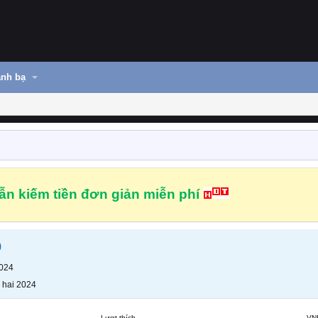
nh bạ
n kiếm tiền đơn giản miễn phí
b
2024
 hai 2024
Lượt thích
VN