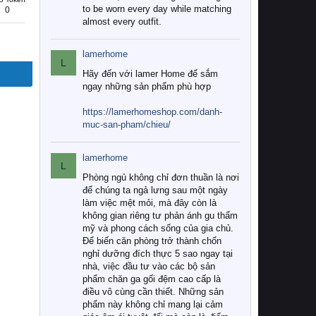
to be worn every day while matching
0
almost every outfit.
lamerhome
L
Hãy đến với lamer Home để sắm
ngay những sản phẩm phù hợp
https://lamerhomeshop.com/danh-
muc-san-pham/chieu/
lamerhome
L
Phòng ngủ không chỉ đơn thuần là nơi
để chúng ta ngả lưng sau một ngày
làm việc mệt mỏi, mà đây còn là
không gian riêng tư phản ánh gu thẩm
mỹ và phong cách sống của gia chủ.
Để biến căn phòng trở thành chốn
nghỉ dưỡng đích thực 5 sao ngay tại
nhà, việc đầu tư vào các bộ sản
phẩm chăn ga gối đệm cao cấp là
điều vô cùng cần thiết. Những sản
phẩm này không chỉ mang lại cảm