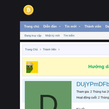
Trang chủ
Diễn đàn
Tin mới
Thành viên
Da
Đang truy cập
Nhật ký mới
Tìm kiếm
Trang Chủ
Thành Viên
Hướng dẫ
DUjYPmDF
D
Tham gia
2 Tháng hai 
Hoạt động cuối
2 Tháng
Bài viết