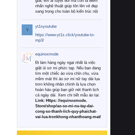
giác êm ái tuyệt đối mà còn là điểm
nhấn nghệ thuật giúp tôn lên vẻ đẹp
sang trọng cho toàn bộ kiến trúc nội
thất.
yt1syoutube
Tuy nhiên, giữa thị trường đa dạng
Y
với vô vàn thương hiệu và mẫu mã
https://www-yt1s.click/youtube-to-
như hiện nay, làm thế nào để chọn
mp3/
được những bộ chăn ga gối đệm cao
cấp thực sự chất lượng, phù hợp với
equinoxmode
khí hậu và nhu cầu sử dụng của gia
đình? Hãy cùng chúng tôi đi tìm lời
Đi làm hàng ngày ngại nhất là việc
giải đáp chi tiết qua bài viết dưới đây.
giặt ủi sơ mi phức tạp. Nếu bạn đang
tìm một chiếc áo vừa chỉn chu, vừa
1. Tại sao các gia đình hiện đại lại ưa
mềm mát thì áo sơ mi nữ tay dài lụa
chuộng chăn ga gối đệm cao cấp?
trơn không nhăn chính là lựa chọn
hoàn hảo giúp bạn giữ nét thanh lịch
Khác với các dòng sản phẩm thông
cả ngày dài. Xem chi tiết mẫu áo tại:
thường, những bộ chăn ga gối đệm
Link: Https: //equinoxmode.
cao cấp trải qua quy trình sản xuất
Store/shop/ao-so-mi-nu-tay-dai-
nghiêm ngặt từ khâu chọn lọc nguyên
cong-so-thanh-lich-quy-phaichat-
liệu tự nhiên đến công nghệ dệt
vai-lua-tronkhong-nhanthoang-mat/
nhuộm hiện đại không chứa hóa chất
độc hại. Khi sử dụng dòng sản phẩm
này, bạn sẽ cảm nhận rõ rệt sự khác