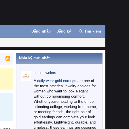
Đăng nhập
Đăng ký
Tìm kiếm
Nhật ký mới nhất
siriusjewelers
Binance
MEXC
A
daily wear gold earrings
are one of
the most practical jewelry choices for
women who want to look elegant
without compromising comfort.
Whether you're heading to the office,
attending college, working from home,
or meeting friends, the right pair of
gold earrings can complete your look
effortlessly. Lightweight, durable, and
timeless, these earrings are designed
B Token