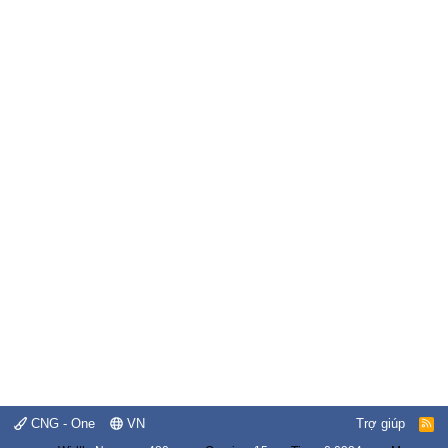
CNG - One
VN
Trợ giúp
R
S