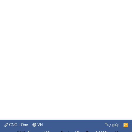
CNG - One
VN
Trợ giúp
R
S