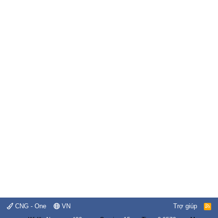
CNG - One
VN
Trợ giúp
R
S