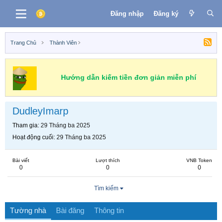
Đăng nhập
Đăng ký
Trang Chủ
Thành Viên
Hướng dẫn kiếm tiền đơn giản miễn phí
DudleyImarp
Tham gia
29 Tháng ba 2025
Hoạt động cuối
29 Tháng ba 2025
Bài viết
Lượt thích
VNB Token
0
0
0
Tìm kiếm
Tường nhà
Bài đăng
Thông tin