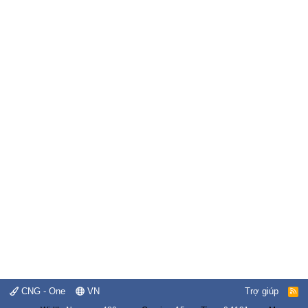
CNG - One
VN
Trợ giúp
R
S