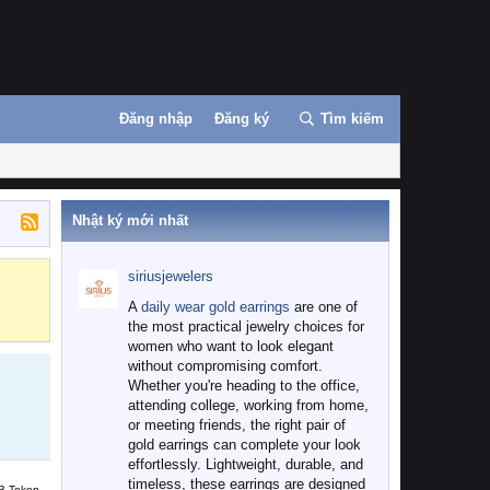
Đăng nhập
Đăng ký
Tìm kiếm
Nhật ký mới nhất
siriusjewelers
Binance
MEXC
A
daily wear gold earrings
are one of
the most practical jewelry choices for
women who want to look elegant
without compromising comfort.
Whether you're heading to the office,
attending college, working from home,
or meeting friends, the right pair of
gold earrings can complete your look
effortlessly. Lightweight, durable, and
timeless, these earrings are designed
B Token