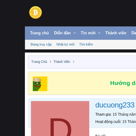
Trang chủ
Diễn đàn
Tin mới
Thành viên
Da
Đang truy cập
Nhật ký mới
Tìm kiếm
Trang Chủ
Thành Viên
Hướng dẫ
ducuong233
D
Tham gia
15 Tháng nă
Hoạt động cuối
15 Thá
Bài viết