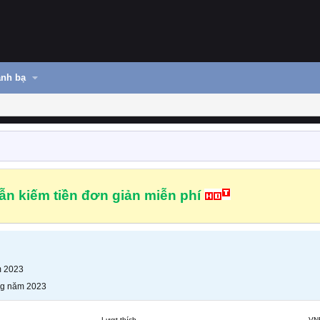
nh bạ
n kiếm tiền đơn giản miễn phí
m 2023
ng năm 2023
Lượt thích
VN