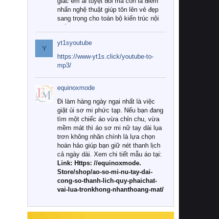
giác êm ái tuyệt đối mà còn là điểm
nhấn nghệ thuật giúp tôn lên vẻ đẹp
sang trọng cho toàn bộ kiến trúc nội
thất.
yt1syoutube
Tuy nhiên, giữa thị trường đa dạng
Y
với vô vàn thương hiệu và mẫu mã
https://www-yt1s.click/youtube-to-
như hiện nay, làm thế nào để chọn
mp3/
được những bộ chăn ga gối đệm cao
cấp thực sự chất lượng, phù hợp với
equinoxmode
khí hậu và nhu cầu sử dụng của gia
đình? Hãy cùng chúng tôi đi tìm lời
Đi làm hàng ngày ngại nhất là việc
giải đáp chi tiết qua bài viết dưới đây.
giặt ủi sơ mi phức tạp. Nếu bạn đang
tìm một chiếc áo vừa chỉn chu, vừa
1. Tại sao các gia đình hiện đại lại ưa
mềm mát thì áo sơ mi nữ tay dài lụa
chuộng chăn ga gối đệm cao cấp?
trơn không nhăn chính là lựa chọn
hoàn hảo giúp bạn giữ nét thanh lịch
Khác với các dòng sản phẩm thông
cả ngày dài. Xem chi tiết mẫu áo tại:
thường, những bộ chăn ga gối đệm
Link: Https: //equinoxmode.
cao cấp trải qua quy trình sản xuất
Store/shop/ao-so-mi-nu-tay-dai-
nghiêm ngặt từ khâu chọn lọc nguyên
cong-so-thanh-lich-quy-phaichat-
liệu tự nhiên đến công nghệ dệt
vai-lua-tronkhong-nhanthoang-mat/
nhuộm hiện đại không chứa hóa chất
độc hại. Khi sử dụng dòng sản phẩm
này, bạn sẽ cảm nhận rõ rệt sự khác