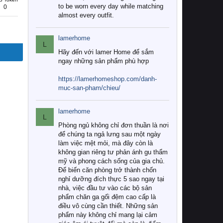
to be worn every day while matching
0
almost every outfit.
lamerhome
L
Hãy đến với lamer Home để sắm
ngay những sản phẩm phù hợp
https://lamerhomeshop.com/danh-
muc-san-pham/chieu/
lamerhome
L
Phòng ngủ không chỉ đơn thuần là nơi
để chúng ta ngả lưng sau một ngày
làm việc mệt mỏi, mà đây còn là
không gian riêng tư phản ánh gu thẩm
mỹ và phong cách sống của gia chủ.
Để biến căn phòng trở thành chốn
nghỉ dưỡng đích thực 5 sao ngay tại
nhà, việc đầu tư vào các bộ sản
phẩm chăn ga gối đệm cao cấp là
điều vô cùng cần thiết. Những sản
phẩm này không chỉ mang lại cảm