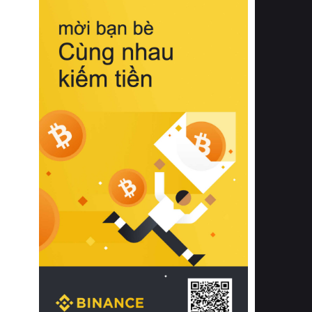
biệt từ bề mặt vải mềm mịn, khả năng
thoáng khí tuyệt vời cho đến độ đàn
hồi chuẩn xác của phần đệm nâng đỡ
cột sống.
Bên cạnh đó, việc lựa chọn các dòng
sản phẩm đạt chuẩn chất lượng quốc
tế còn giúp ngăn ngừa tình trạng kích
ứng da, hạn chế sự phát triển của vi
khuẩn và nấm mốc trong điều kiện
thời tiết nóng ẩm. Bạn có thể tìm hiểu
thêm các nghiên cứu khoa học về tác
động của giấc ngủ và môi trường
phòng ngủ đối với sức khỏe con
người tại Sleep Foundation (External
Link) để có cái nhìn toàn diện hơn.
2. Các tiêu chí vàng khi lựa chọn
chăn ga gối đệm cao cấp cho phòng
ngủ
Để sở hữu một bộ chăn ga gối đệm
cao cấp hoàn hảo cả về thẩm mỹ lẫn
công năng, người tiêu dùng cần cân
nhắc kỹ lưỡng các tiêu chí quan trọng