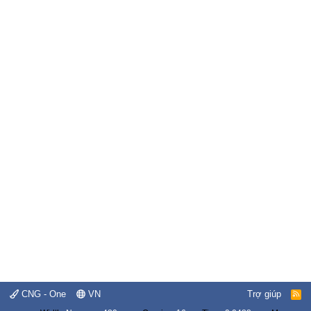
CNG - One
VN
Trợ giúp
R
S