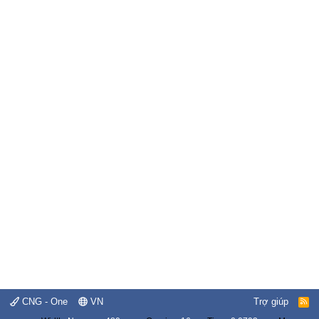
CNG - One
VN
Trợ giúp
R
S