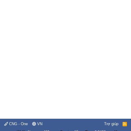
CNG - One
VN
Trợ giúp
R
S