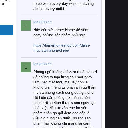
to be worn every day while matching
0
almost every outfit.
lamerhome
L
Hãy đến với lamer Home để sắm
ngay những sản phẩm phù hợp
https://lamerhomeshop.com/danh-
muc-san-pham/chieu/
lamerhome
L
Phòng ngủ không chỉ đơn thuần là nơi
để chúng ta ngả lưng sau một ngày
làm việc mệt mỏi, mà đây còn là
không gian riêng tư phản ánh gu thẩm
mỹ và phong cách sống của gia chủ.
Để biến căn phòng trở thành chốn
nghỉ dưỡng đích thực 5 sao ngay tại
nhà, việc đầu tư vào các bộ sản
phẩm chăn ga gối đệm cao cấp là
điều vô cùng cần thiết. Những sản
phẩm này không chỉ mang lại cảm