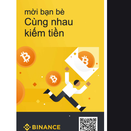
biệt từ bề mặt vải mềm mịn, khả năng
thoáng khí tuyệt vời cho đến độ đàn
hồi chuẩn xác của phần đệm nâng đỡ
cột sống.
Bên cạnh đó, việc lựa chọn các dòng
sản phẩm đạt chuẩn chất lượng quốc
tế còn giúp ngăn ngừa tình trạng kích
ứng da, hạn chế sự phát triển của vi
khuẩn và nấm mốc trong điều kiện
thời tiết nóng ẩm. Bạn có thể tìm hiểu
thêm các nghiên cứu khoa học về tác
động của giấc ngủ và môi trường
phòng ngủ đối với sức khỏe con
người tại Sleep Foundation (External
Link) để có cái nhìn toàn diện hơn.
2. Các tiêu chí vàng khi lựa chọn
chăn ga gối đệm cao cấp cho phòng
ngủ
Để sở hữu một bộ chăn ga gối đệm
cao cấp hoàn hảo cả về thẩm mỹ lẫn
công năng, người tiêu dùng cần cân
nhắc kỹ lưỡng các tiêu chí quan trọng