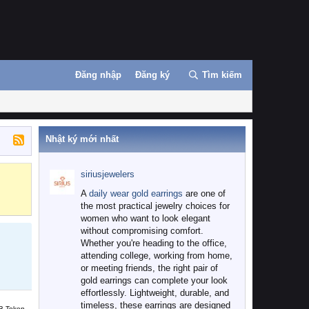
Đăng nhập
Đăng ký
Tìm kiếm
Nhật ký mới nhất
siriusjewelers
Binance
MEXC
A
daily wear gold earrings
are one of
the most practical jewelry choices for
women who want to look elegant
without compromising comfort.
Whether you're heading to the office,
attending college, working from home,
or meeting friends, the right pair of
gold earrings can complete your look
effortlessly. Lightweight, durable, and
timeless, these earrings are designed
B Token