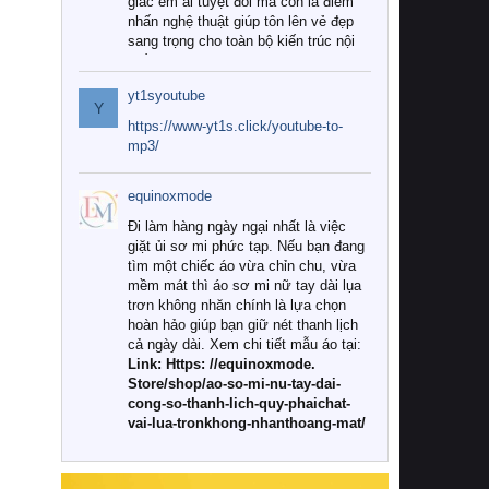
giác êm ái tuyệt đối mà còn là điểm
nhấn nghệ thuật giúp tôn lên vẻ đẹp
sang trọng cho toàn bộ kiến trúc nội
thất.
yt1syoutube
Tuy nhiên, giữa thị trường đa dạng
Y
với vô vàn thương hiệu và mẫu mã
https://www-yt1s.click/youtube-to-
như hiện nay, làm thế nào để chọn
mp3/
được những bộ chăn ga gối đệm cao
cấp thực sự chất lượng, phù hợp với
equinoxmode
khí hậu và nhu cầu sử dụng của gia
đình? Hãy cùng chúng tôi đi tìm lời
Đi làm hàng ngày ngại nhất là việc
giải đáp chi tiết qua bài viết dưới đây.
giặt ủi sơ mi phức tạp. Nếu bạn đang
tìm một chiếc áo vừa chỉn chu, vừa
1. Tại sao các gia đình hiện đại lại ưa
mềm mát thì áo sơ mi nữ tay dài lụa
chuộng chăn ga gối đệm cao cấp?
trơn không nhăn chính là lựa chọn
hoàn hảo giúp bạn giữ nét thanh lịch
Khác với các dòng sản phẩm thông
cả ngày dài. Xem chi tiết mẫu áo tại:
thường, những bộ chăn ga gối đệm
Link: Https: //equinoxmode.
cao cấp trải qua quy trình sản xuất
Store/shop/ao-so-mi-nu-tay-dai-
nghiêm ngặt từ khâu chọn lọc nguyên
cong-so-thanh-lich-quy-phaichat-
liệu tự nhiên đến công nghệ dệt
vai-lua-tronkhong-nhanthoang-mat/
nhuộm hiện đại không chứa hóa chất
độc hại. Khi sử dụng dòng sản phẩm
này, bạn sẽ cảm nhận rõ rệt sự khác