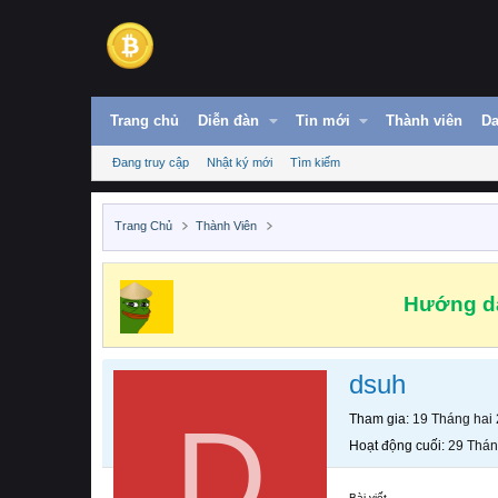
Trang chủ
Diễn đàn
Tin mới
Thành viên
Da
Đang truy cập
Nhật ký mới
Tìm kiếm
Trang Chủ
Thành Viên
Hướng dẫ
dsuh
D
Tham gia
19 Tháng hai
Hoạt động cuối
29 Thán
Bài viết