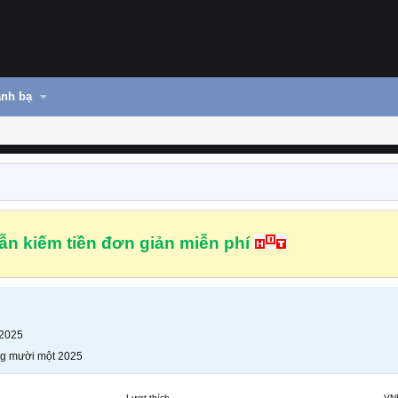
nh bạ
n kiếm tiền đơn giản miễn phí
 2025
g mười một 2025
Lượt thích
VN