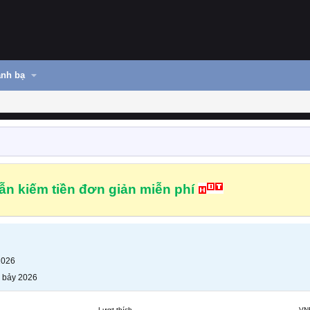
nh bạ
n kiếm tiền đơn giản miễn phí
2026
 bảy 2026
Lượt thích
VN