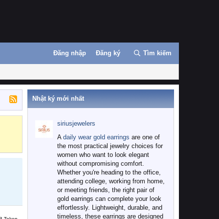
Đăng nhập
Đăng ký
Tìm kiếm
Nhật ký mới nhất
siriusjewelers
Binance
MEXC
A
daily wear gold earrings
are one of
the most practical jewelry choices for
women who want to look elegant
without compromising comfort.
Whether you're heading to the office,
attending college, working from home,
or meeting friends, the right pair of
gold earrings can complete your look
effortlessly. Lightweight, durable, and
timeless, these earrings are designed
B Token