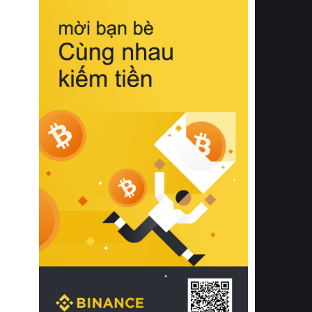
biệt từ bề mặt vải mềm mịn, khả năng
thoáng khí tuyệt vời cho đến độ đàn
hồi chuẩn xác của phần đệm nâng đỡ
cột sống.
Bên cạnh đó, việc lựa chọn các dòng
sản phẩm đạt chuẩn chất lượng quốc
tế còn giúp ngăn ngừa tình trạng kích
ứng da, hạn chế sự phát triển của vi
khuẩn và nấm mốc trong điều kiện
thời tiết nóng ẩm. Bạn có thể tìm hiểu
thêm các nghiên cứu khoa học về tác
động của giấc ngủ và môi trường
phòng ngủ đối với sức khỏe con
người tại Sleep Foundation (External
Link) để có cái nhìn toàn diện hơn.
2. Các tiêu chí vàng khi lựa chọn
chăn ga gối đệm cao cấp cho phòng
ngủ
Để sở hữu một bộ chăn ga gối đệm
cao cấp hoàn hảo cả về thẩm mỹ lẫn
công năng, người tiêu dùng cần cân
nhắc kỹ lưỡng các tiêu chí quan trọng