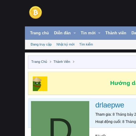
Trang chủ
Diễn đàn
Tin mới
Thành viên
Da
Đang truy cập
Nhật ký mới
Tìm kiếm
Trang Chủ
Thành Viên
Hướng dẫ
drlaepwe
D
Tham gia
8 Tháng bảy 
Hoạt động cuối
8 Tháng
Bài viết