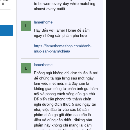
to be worn every day while matching
0
almost every outfit.
lamerhome
L
Hãy đến với lamer Home để sắm
ngay những sản phẩm phù hợp
https://lamerhomeshop.com/danh-
muc-san-pham/chieu/
lamerhome
L
Phòng ngủ không chỉ đơn thuần là nơi
để chúng ta ngả lưng sau một ngày
làm việc mệt mỏi, mà đây còn là
không gian riêng tư phản ánh gu thẩm
mỹ và phong cách sống của gia chủ.
Để biến căn phòng trở thành chốn
nghỉ dưỡng đích thực 5 sao ngay tại
nhà, việc đầu tư vào các bộ sản
phẩm chăn ga gối đệm cao cấp là
điều vô cùng cần thiết. Những sản
phẩm này không chỉ mang lại cảm