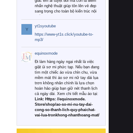
giác êm ái tuyệt đối mà còn là điểm
nhấn nghệ thuật giúp tôn lên vẻ đẹp
sang trọng cho toàn bộ kiến trúc nội
thất.
yt1syoutube
Tuy nhiên, giữa thị trường đa dạng
Y
với vô vàn thương hiệu và mẫu mã
https://www-yt1s.click/youtube-to-
như hiện nay, làm thế nào để chọn
mp3/
được những bộ chăn ga gối đệm cao
cấp thực sự chất lượng, phù hợp với
equinoxmode
khí hậu và nhu cầu sử dụng của gia
đình? Hãy cùng chúng tôi đi tìm lời
Đi làm hàng ngày ngại nhất là việc
giải đáp chi tiết qua bài viết dưới đây.
giặt ủi sơ mi phức tạp. Nếu bạn đang
tìm một chiếc áo vừa chỉn chu, vừa
1. Tại sao các gia đình hiện đại lại ưa
mềm mát thì áo sơ mi nữ tay dài lụa
chuộng chăn ga gối đệm cao cấp?
trơn không nhăn chính là lựa chọn
hoàn hảo giúp bạn giữ nét thanh lịch
Khác với các dòng sản phẩm thông
cả ngày dài. Xem chi tiết mẫu áo tại:
thường, những bộ chăn ga gối đệm
Link: Https: //equinoxmode.
cao cấp trải qua quy trình sản xuất
Store/shop/ao-so-mi-nu-tay-dai-
nghiêm ngặt từ khâu chọn lọc nguyên
cong-so-thanh-lich-quy-phaichat-
liệu tự nhiên đến công nghệ dệt
vai-lua-tronkhong-nhanthoang-mat/
nhuộm hiện đại không chứa hóa chất
độc hại. Khi sử dụng dòng sản phẩm
này, bạn sẽ cảm nhận rõ rệt sự khác