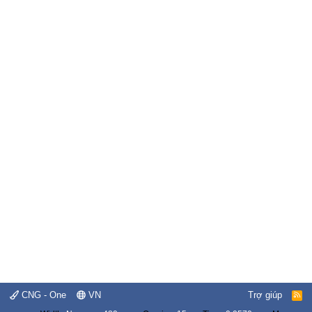
CNG - One
VN
Trợ giúp
R
S